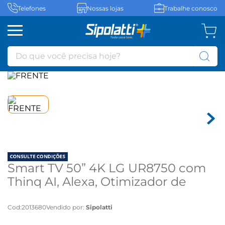
Telefones
Nossas lojas
Trabalhe conosco
Do que você precisa hoje?
Smart TV 50” 4K LG UR8750 com
Thinq AI, Alexa, Otimizador de
Jogo - Smart TV 50” 4K LG UR8750
com Thinq AI, Alexa, Otimizador de
Cod
:
2013680
Vendido por:
Sipolatti
Jogo