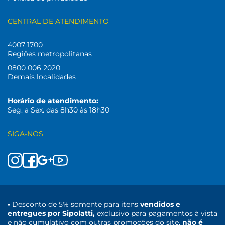
CENTRAL DE ATENDIMENTO
4007 1700
Regiões metropolitanas
0800 006 2020
Demais localidades
Horário de atendimento:
Seg. a Sex. das 8h30 às 18h30
SIGA-NOS
•
Desconto de 5% somente para itens
vendidos e
entregues por Sipolatti,
exclusivo para pagamentos à vista
e não cumulativo com outras promoções do site,
não é