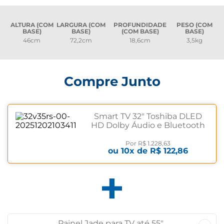
ALTURA (COM
LARGURA (COM
PROFUNDIDADE
PESO (COM
BASE)
BASE)
(COM BASE)
BASE)
46cm
72,2cm
18,6cm
3,5kg
Compre Junto
Smart TV 32" Toshiba DLED
HD Dolby Áudio e Bluetooth
32V35RS Bivolt
Por
R$ 1.228,63
ou
10
x de
R$ 122,86
Painel Jade para TV até 55"