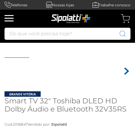
Telefones
Nossas lojas
Trabalhe conosco
Do que você precisa hoje?
Smart TV 32" Toshiba DLED HD
Dolby Áudio e Bluetooth 32V35RS
- Bivolt
Cod
:
2016847
Vendido por:
Sipolatti