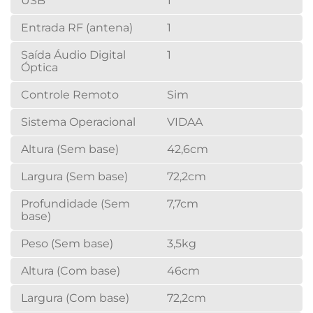
USB
1
Entrada RF (antena)
1
Saída Áudio Digital
1
Óptica
Controle Remoto
Sim
Sistema Operacional
VIDAA
Altura (Sem base)
42,6cm
Largura (Sem base)
72,2cm
Profundidade (Sem
7,7cm
base)
Peso (Sem base)
3,5kg
Altura (Com base)
46cm
Largura (Com base)
72,2cm