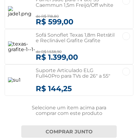
Caemmun 1,5m Freijó/Off white
Freijó/Off white
de
R$ 718,80
R$ 599,00
Sofá Sonoflet Texas 1,8m Retrátil
e Reclinável Grafite Grafite
de
R$ 1.538,90
R$ 1.399,00
Suporte Articulado ELG
Full40Pro para TVs de 26" a 55"
Preto
R$ 144,25
Selecione um item
acima
para
comprar com este produto
COMPRAR JUNTO