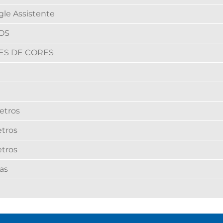
le Assistente
IOS
ES DE CORES
etros
tros
tros
as