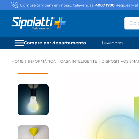
Compre também em nosso televendas:
4007 1700
Regiões Metr
Do qu
Compre por departamento
Lavadoras
INFORMÁTICA
CASA INTELIGENTE
DISPOSITIVOS SMA