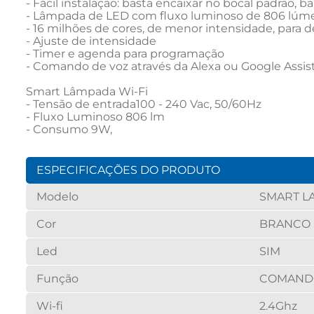
- Fácil instalação: basta encaixar no bocal padrão, ba
- Lâmpada de LED com fluxo luminoso de 806 lúme
- 16 milhões de cores, de menor intensidade, para d
- Ajuste de intensidade

- Timer e agenda para programação

- Comando de voz através da Alexa ou Google Assist
Smart Lâmpada Wi-Fi

- Tensão de entrada100 - 240 Vac, 50/60Hz

- Fluxo Luminoso 806 lm

- Consumo 9W, 
ESPECIFICAÇÕES DO PRODUTO
Modelo
SMART L
Cor
BRANCO
Led
SIM
Função
COMANDO
Wi-fi
2.4Ghz