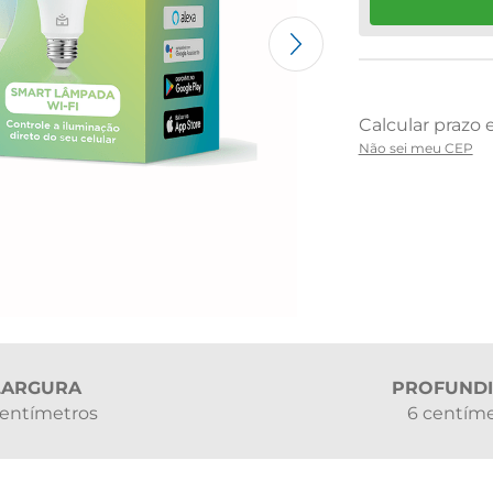
Não sei meu CEP
LARGURA
PROFUND
centímetros
6 centím