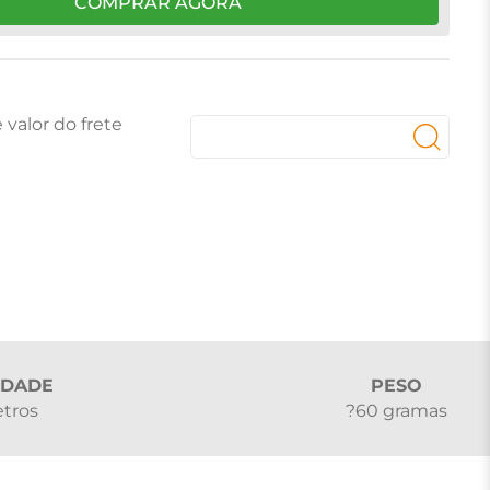
COMPRAR AGORA
IDADE
PESO
etros
?60 gramas