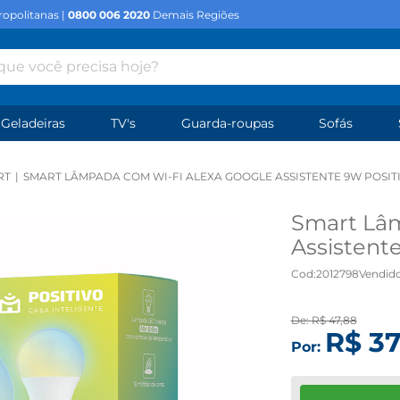
opolitanas |
0800 006 2020
Demais Regiões
e você precisa hoje?
Geladeiras
TV's
Guarda-roupas
Sofás
RT
SMART LÂMPADA COM WI-FI ALEXA GOOGLE ASSISTENTE 9W POSIT
Smart Lâm
Assistente
Cod
:
2012798
Vendido
De:
R$
47
,
88
R$
3
Por: