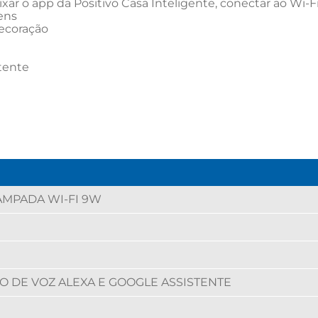
ixar o app da Positivo Casa Inteligente, conectar ao Wi-Fi,
ns

ecoração

ente

AMPADA WI-FI 9W
 DE VOZ ALEXA E GOOGLE ASSISTENTE