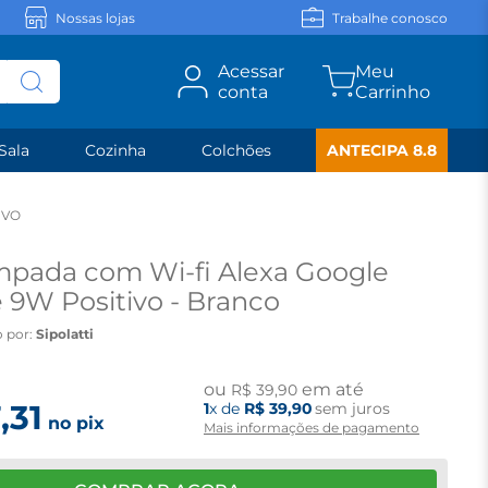
Nossas lojas
Trabalhe conosco
Acessar
conta
Sala
Cozinha
Colchões
ANTECIPA 8.8
IVO
pada com Wi-fi Alexa Google
 9W Positivo - Branco
 por:
Sipolatti
ou
em até
R$
39
,
90
7
,
31
1
x de
R$
39
,
90
sem juros
no pix
Mais informações de pagamento