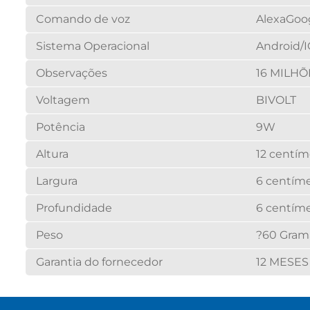
Comando de voz
Alexa
Goog
Sistema Operacional
Android/
Observações
16 MILHÕ
Voltagem
BIVOLT
Potência
9W
Altura
12 centím
Largura
6 centíme
Profundidade
6 centíme
Peso
?60 Gram
Garantia do fornecedor
12 MESES