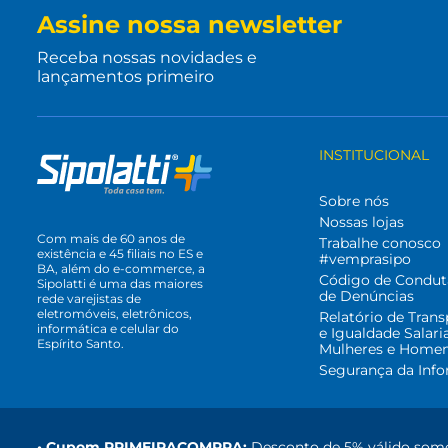
Assine nossa newsletter
Receba nossas novidades e
lançamentos primeiro
INSTITUCIONAL
Sobre nós
Nossas lojas
Com mais de 60 anos de
Trabalhe conosco
existência e 45 filiais no ES e
#vemprasipo
BA, além do e-commerce, a
Código de Condut
Sipolatti é uma das maiores
de Denúncias
rede varejistas de
eletromóveis, eletrônicos,
Relatório de Trans
informática e celular do
e Igualdade Salari
Espírito Santo.
Mulheres e Home
Segurança da Inf
• Cupom PRIMEIRACOMPRA:
Desconto de 5% válido some