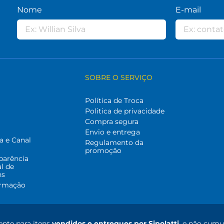
Nome
E-mail
SOBRE O SERVIÇO
Política de Troca
Politica de privacidade
Compra segura
Envio e entrega
a e Canal
Regulamento da
promoção
parência
al de
ns
ormação
nte para itens
vendidos e entregues por Sipolatti
, e não cumu