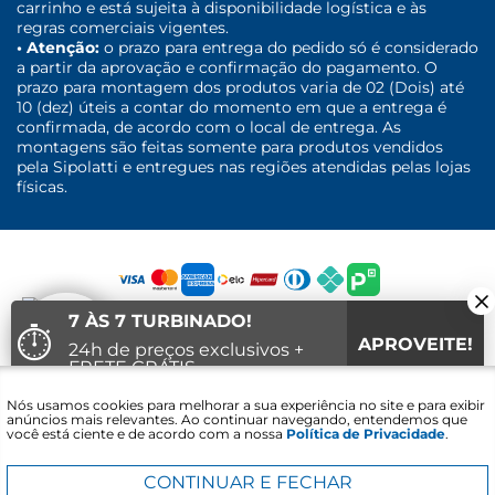
carrinho e está sujeita à disponibilidade logística e às
regras comerciais vigentes.
• Atenção:
o prazo para entrega do pedido só é considerado
a partir da aprovação e confirmação do pagamento. O
prazo para montagem dos produtos varia de 02 (Dois) até
10 (dez) úteis a contar do momento em que a entrega é
confirmada, de acordo com o local de entrega. As
montagens são feitas somente para produtos vendidos
pela Sipolatti e entregues nas regiões atendidas pelas lojas
físicas.
7 ÀS 7 TURBINADO!
⏱
APROVEITE!
24h de preços exclusivos +
FRETE GRÁTIS
Fale com um
Nós usamos cookies para melhorar a sua experiência no site e para exibir
08
36
38
Vai acabar em:
especialista
anúncios mais relevantes. Ao continuar navegando, entendemos que
você está ciente e de acordo com a nossa
Política de Privacidade
.
Sipolatti. © 2016 - 2021 - CNPJ: 30.689.848/0001-30 - Lojas Sipolatti
Comércio e Serviços LTDA Avenida Alcacibas Furtado - Canaã -
Viana/ES. CEP: 29135-008 Todos os direitos reservados.
CONTINUAR E FECHAR