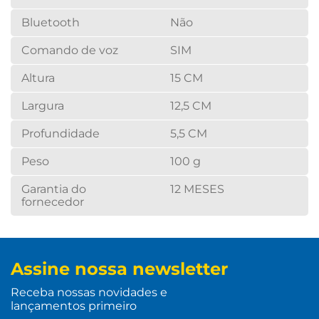
Bluetooth
Não
Comando de voz
SIM
Altura
15 CM
Largura
12,5 CM
Profundidade
5,5 CM
Peso
100 g
Garantia do
12 MESES
fornecedor
Assine nossa newsletter
Receba nossas novidades e
lançamentos primeiro