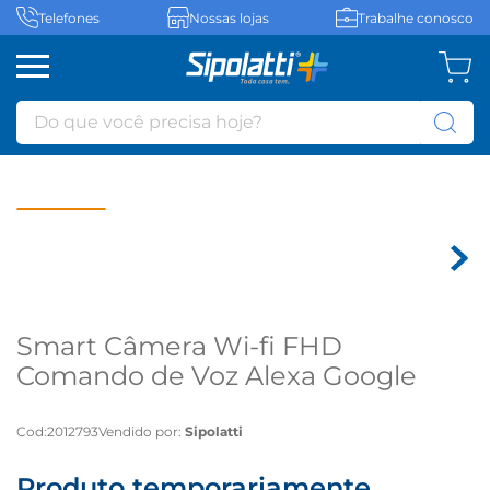
Telefones
Nossas lojas
Trabalhe conosco
Do que você precisa hoje?
Smart Câmera Wi-fi FHD
Comando de Voz Alexa Google
Assistente Positivo - Bivolt
Cod
:
2012793
Vendido por:
Sipolatti
Produto temporariamente