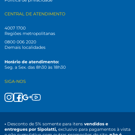
Politica de privacidade
CENTRAL DE ATENDIMENTO
4007 1700
Regiões metropolitanas
0800 006 2020
Demais localidades
Horário de atendimento:
Seg. a Sex. das 8h30 às 18h30
SIGA-NOS
•
Desconto de 5% somente para itens
vendidos e
entregues por Sipolatti,
exclusivo para pagamentos à vista
e não cumulativo com outras promoções do site,
não é