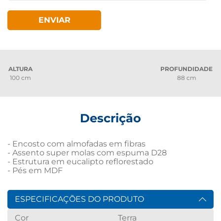
ENVIAR
ALTURA
PROFUNDIDADE
100 cm
88 cm
Descrição
- Encosto com almofadas em fibras

- Assento super molas com espuma D28

- Estrutura em eucalipto reflorestado

- Pés em MDF
ESPECIFICAÇÕES DO PRODUTO
Cor
Terra