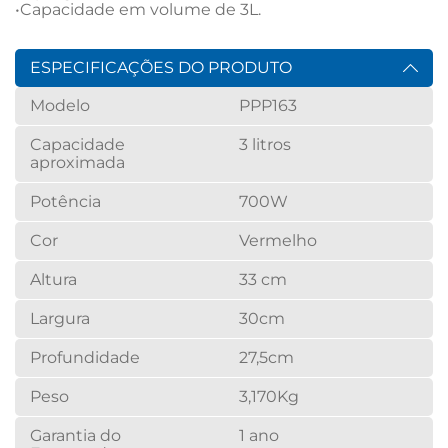
•Capacidade em volume de 3L.
ESPECIFICAÇÕES DO PRODUTO
Modelo
PPP163
Capacidade
3 litros
aproximada
Potência
700W
Cor
Vermelho
Altura
33 cm
Largura
30cm
Profundidade
27,5cm
Peso
3,170Kg
Garantia do
1 ano