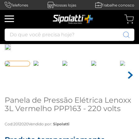
Telefones
Nossas lojas
Trabalhe conosco
Do que você precisa hoje?
Panela de Pressão Elétrica Lenoxx
3L Vermelho PPP163 - 220 volts
Cod
:
2012020
Vendido por:
Sipolatti