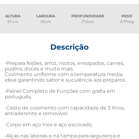
ALTURA
LARGURA
PROFUNDIDADE
PESO
33 cm
30cm
27,5cm
3,170kg
Descrição
•Prepara feijões, arroz, risotos, ensopados, carnes, 
pudins, doces e muito mais.

Cozimento uniforme com a temperatura media 
ideal garantindo sabor e suculência aos preparos.

•Painel Completo de Funções com grafia em 
português.

•Cesto de cozimento com capacidade de 3 litros, 
antiaderente e removível.

•Corpo em aço inox e aço escovado.

•Alças nas laterais e na tampa para segurança e 