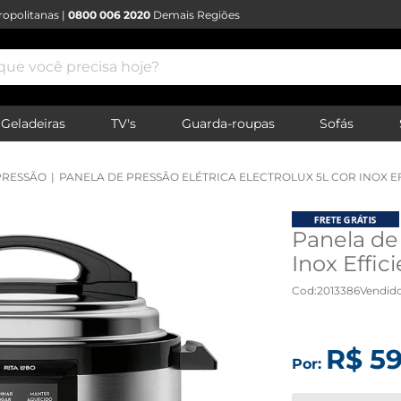
opolitanas |
0800 006 2020
Demais Regiões
e você precisa hoje?
Geladeiras
TV's
Guarda-roupas
Sofás
PRESSÃO
PANELA DE PRESSÃO ELÉTRICA ELECTROLUX 5L COR INOX E
Panela de 
Inox Effic
Cod
:
2013386
Vendido
R$
5
Por: