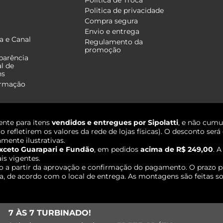
Política de Troca
Politica de privacidade
Compra segura
Envio e entrega
a e Canal
Regulamento da
promoção
parência
al de
ns
ormação
nte para itens
vendidos e entregues por Sipolatti
, e não cumu
o refletirem os valores da rede de lojas físicas). O desconto s
mente ilustrativas.
xceto Guarapari e Fundão
, em pedidos
acima de R$ 249,00
. 
ais vigentes.
o a partir da aprovação e confirmação do pagamento. O prazo p
 de acordo com o local de entrega. As montagens são feitas so
7 ÀS 7 TURBINADO!