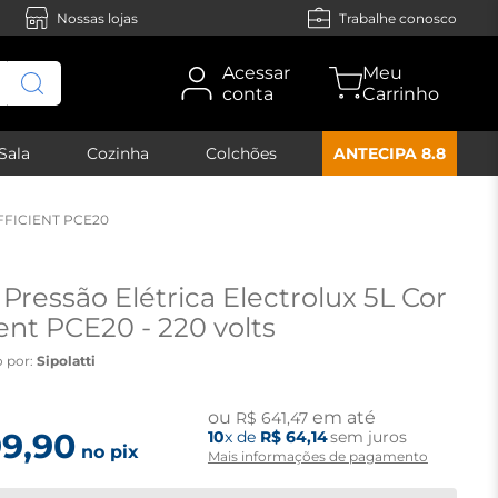
Nossas lojas
Trabalhe conosco
Acessar
conta
Sala
Cozinha
Colchões
ANTECIPA 8.8
FFICIENT PCE20
Pressão Elétrica Electrolux 5L Cor
ient PCE20 - 220 volts
 por:
Sipolatti
ou
em até
R$
641
,
47
99
,
90
10
x de
R$
64
,
14
sem juros
no pix
Mais informações de pagamento