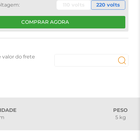
110 volts
220 volts
COMPRAR AGORA
IDADE
PESO
cm
5 kg