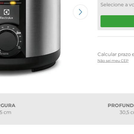
Não sei meu CEP
RGURA
PROFUND
,5 cm
30,5 