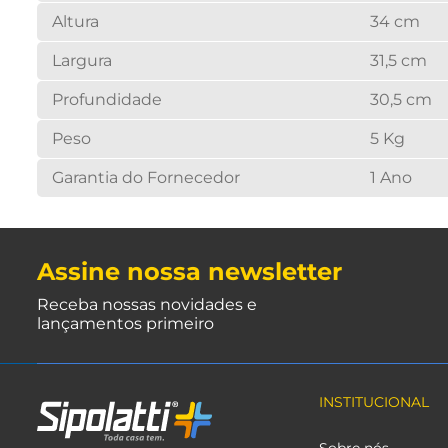
Altura
34 cm
Largura
31,5 cm
Profundidade
30,5 cm
Peso
5 Kg
Garantia do Fornecedor
1 Ano
Assine nossa newsletter
Receba nossas novidades e
lançamentos primeiro
INSTITUCIONAL