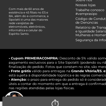
Sobre nós
Nossas lojas
Com mais de 60 anos de
Trabalhe conosco
existência e 45 filiais no ES e
#vemprasipo
BA, além do e-commerce, a
Código de Condut
Sipolatti é uma das maiores
de Denúncias
rede varejistas de
eletromóveis, eletrônicos,
Relatório de Trans
informática e celular do
e Igualdade Salari
Espírito Santo.
Mulheres e Home
Segurança da Inf
• Cupom PRIMEIRACOMPRA:
Desconto de 5% válido some
pagamento exclusivos para o Site Sipolatti (podendo ou nã
finalização do pedido. Fotos que constam no site, são mera
• Frete grátis
válido para entregas na
Grande Vitória/ES
,
e
está sujeita à disponibilidade logística e às regras comerci
• Atenção:
o prazo para entrega do pedido só é considerad
úteis a contar do momento em que a entrega é confirmada,
nas regiões atendidas pelas lojas físicas.
⏱