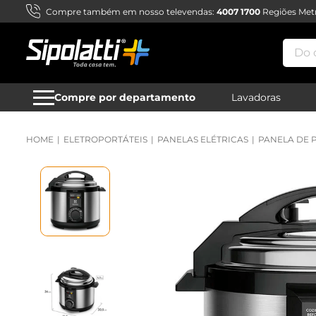
Compre também em nosso televendas:
4007 1700
Regiões Metr
Do qu
Compre por departamento
Lavadoras
ELETROPORTÁTEIS
PANELAS ELÉTRICAS
PANELA DE 