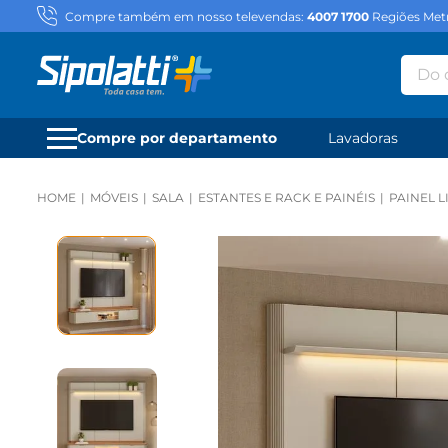
Compre também em nosso televendas:
4007 1700
Regiões Metr
Do qu
Compre por departamento
Lavadoras
MÓVEIS
SALA
ESTANTES E RACK E PAINÉIS
PAINEL L