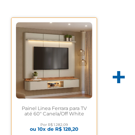
Painel Linea Ferrara para TV
até 60" Canela/Off White
Fosco
Por
R$ 1.282,09
ou
10
x de
R$ 128,20