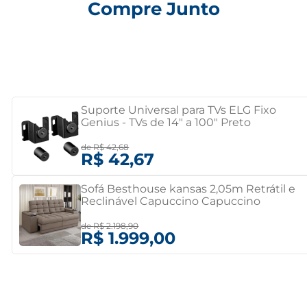
Compre Junto
Suporte Universal para TVs ELG Fixo
Genius - TVs de 14" a 100" Preto
de
R$ 42,68
R$ 42,67
Sofá Besthouse kansas 2,05m Retrátil e
Reclinável Capuccino Capuccino
de
R$ 2.198,90
R$ 1.999,00