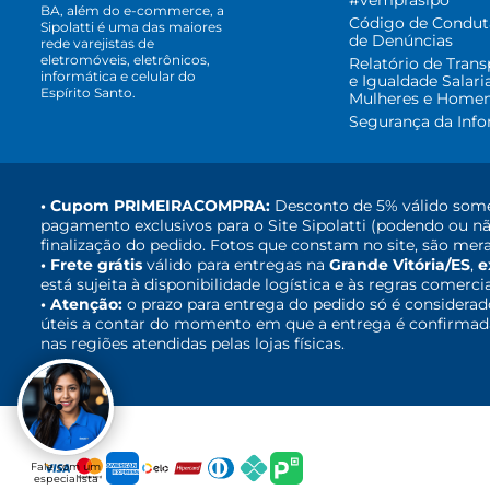
#vemprasipo
BA, além do e-commerce, a
Código de Condut
Sipolatti é uma das maiores
de Denúncias
rede varejistas de
eletromóveis, eletrônicos,
Relatório de Trans
informática e celular do
e Igualdade Salari
Espírito Santo.
Mulheres e Home
Segurança da Inf
• Cupom PRIMEIRACOMPRA:
Desconto de 5% válido some
pagamento exclusivos para o Site Sipolatti (podendo ou nã
finalização do pedido. Fotos que constam no site, são mera
• Frete grátis
válido para entregas na
Grande Vitória/ES
,
e
está sujeita à disponibilidade logística e às regras comerci
• Atenção:
o prazo para entrega do pedido só é considerad
úteis a contar do momento em que a entrega é confirmada,
nas regiões atendidas pelas lojas físicas.
Fale com um
especialista