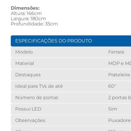
Dimensões:
Altura: 166cm
Largura: 180cm
Profundidade: 35cm
ESPECIFICAÇÕES DO PRODUTO
Modelo
Ferrara
Material
MDP e M
Destaques
Prateleira
Ideal para TVs de até
60"
Número de portas
2 portas 
Possui LED
Sim
Observações
Puxadore