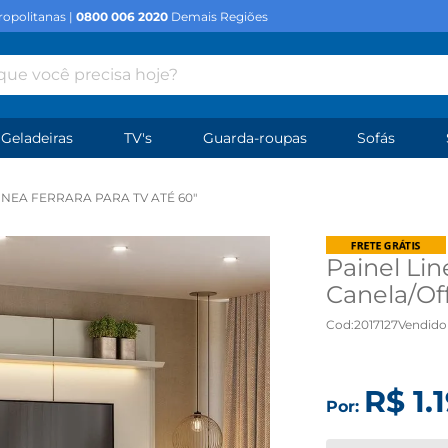
opolitanas |
0800 006 2020
Demais Regiões
e você precisa hoje?
Geladeiras
TV's
Guarda-roupas
Sofás
INEA FERRARA PARA TV ATÉ 60"
Painel Lin
Canela/Of
Cod
:
2017127
Vendido
R$
1
.
Por: