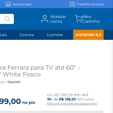
Nossas lojas
Trabalhe conosco
Acessar
conta
Sala
Cozinha
Colchões
ANTECIPA 8.8
ea Ferrara para TV até 60" -
f White Fosco
 por:
Sipolatti
ou
em até
R$
1
.
282
,
09
199
,
00
10
x de
R$
128
,
20
sem juros
no pix
Mais informações de pagamento