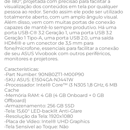
de 180°, projetada com precisão para facilitar a 
visualização dos conteúdos em tela por qualquer 
pessoa ao redor. Sendo assim ele pode ser utilizado 
totalmente aberto, com um amplo ângulo visual. 
Além disso, vem com muitas portas de conexão 
capazes de mantê-lo sempre produtivo. Há uma 
porta USB-C® 3.2 Geração 1, uma porta USB 3.2 
Geração 1 Tipo-A, uma porta USB 2.0, uma saída 
HDMI® e um conector de 3,5 mm para 
fone/microfone, essenciais para facilitar a conexão 
de seu ASUS Vivobook com outros periféricos, 
monitores e projetores.

Características: 

•Part Number: 90NB0ZT1-M00P90

•SKU ASUS: E1504GA-NJ441W

•Processador: Intel® Core™ i3 N305 1,8 GHz, 6 MB 
Cache

•Memória RAM: 4 GB (4 GB Onboard + 0 GB 
Offboard)

•Armazenamento: 256 GB SSD

•Tela: 15,60" LED-backlit Anti-Glare

•Resolução da Tela: 1920x1080

•Placa de Vídeo: Intel® UHD Graphics

•Tela Sensível ao Toque: Não
