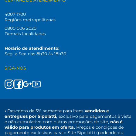
CENTRAL DE ATENDIMENTO
4007 1700
Regiões metropolitanas
0800 006 2020
Demais localidades
Horário de atendimento:
Seg. a Sex. das 8h30 às 18h30
SIGA-NOS
•
Desconto de 5% somente para itens
vendidos e
entregues por Sipolatti,
exclusivo para pagamentos à vista
e não cumulativo com outras promoções do site,
não é
válido para produtos em oferta.
Preços e condições de
pagamento exclusivos para o Site Sipolatti (podendo ou