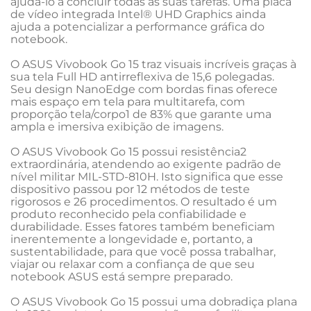
ajudá-lo a concluir todas as suas tarefas. Uma placa 
de vídeo integrada Intel® UHD Graphics ainda 
ajuda a potencializar a performance gráfica do 
notebook. 

O ASUS Vivobook Go 15 traz visuais incríveis graças à 
sua tela Full HD antirreflexiva de 15,6 polegadas. 
Seu design NanoEdge com bordas finas oferece 
mais espaço em tela para multitarefa, com 
proporção tela/corpo1 de 83% que garante uma 
ampla e imersiva exibição de imagens.  

O ASUS Vivobook Go 15 possui resistência2 
extraordinária, atendendo ao exigente padrão de 
nível militar MIL-STD-810H. Isto significa que esse 
dispositivo passou por 12 métodos de teste 
rigorosos e 26 procedimentos. O resultado é um 
produto reconhecido pela confiabilidade e 
durabilidade. Esses fatores também beneficiam 
inerentemente a longevidade e, portanto, a 
sustentabilidade, para que você possa trabalhar, 
viajar ou relaxar com a confiança de que seu 
notebook ASUS está sempre preparado.

O ASUS Vivobook Go 15 possui uma dobradiça plana 