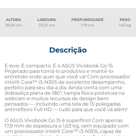
ALTURA
LARGURA
PROFUNDIDADE
PESO
36,03 cm
23,25 cm
1,79 cm
1,63 kg
Descrição
É leve. É compacto. É o ASUS Vivobook Go 15.  
Projetado para torná-lo produtivo e mantê-lo 
entretido onde quer que você vá! Com processador 
Intel® Core™ i3-N305 de excelente desempenho, 
perfeito para seu dia a dia. Ainda conta com uma 
dobradiça plana de 180°, tampa física protetora na 
webcam e muitos recursos de design bem 
pensados — incluindo uma tela de 15 polegadas 
antirreflexo Full HD — tudo para que você vá além! 

O ASUS Vivobook Go 15 é superfino! Com apenas 
17,9 mm de espessura e 1,63 kg, vem equipado com 
um processador Intel® Core™ i3-N305, capaz de 