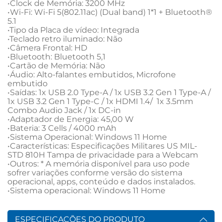
•Clock de Memória: 3200 MHz

•Wi-Fi: Wi-Fi 5(802.11ac) (Dual band) 1*1 + Bluetooth® 
5.1

•Tipo da Placa de vídeo: Integrada

•Teclado retro iluminado: Não

•Câmera Frontal: HD

•Bluetooth: Bluetooth 5,1

•Cartão de Memória: Não

•Áudio: Alto-falantes embutidos, Microfone 
embutido

•Saídas: 1x USB 2.0 Type-A / 1x USB 3.2 Gen 1 Type-A / 
1x USB 3.2 Gen 1 Type-C / 1x HDMI 1.4/  1x 3.5mm 
Combo Audio Jack / 1x DC-in

•Adaptador de Energia: 45,00 W

•Bateria: 3 Cells / 4000 mAh

•Sistema Operacional: Windows 11 Home

•Características: Especificações Militares US MIL-
STD 810H Tampa de privacidade para a Webcam

•Outros: * A memória disponível para uso pode 
sofrer variações conforme versão do sistema 
operacional, apps, conteúdo e dados instalados.

•Sistema operacional: Windows 11 Home
ESPECIFICAÇÕES DO PRODUTO