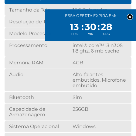
Tamanho da Tela
15.6 Polegadas
ESSA OFERTA EXPIRA EM:
Resolução de Tela
Full HD LED
13
30
28
Modelo Processador
Intel® Core i3
Processamento
intel® core™ i3 n305
1,8 ghz, 6 mb cache
Memória RAM
4GB
Áudio
Alto-falantes
embutidos, Microfone
embutido
Bluetooth
Sim
Capacidade de
256GB
Armazenagem
Sistema Operacional
Windows