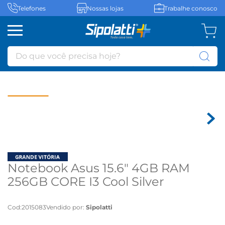
Telefones
Nossas lojas
Trabalhe conosco
Do que você precisa hoje?
Notebook Asus 15.6" 4GB RAM
256GB CORE I3 Cool Silver
E1504GA-NJ441W - Bivolt
Cod
:
2015083
Vendido por:
Sipolatti