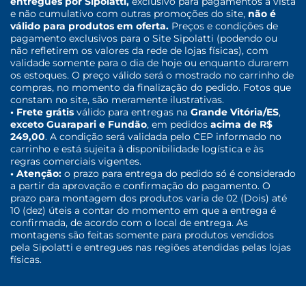
entregues por Sipolatti,
exclusivo para pagamentos à vista
e não cumulativo com outras promoções do site,
não é
válido para produtos em oferta.
Preços e condições de
pagamento exclusivos para o Site Sipolatti (podendo ou
não refletirem os valores da rede de lojas físicas), com
validade somente para o dia de hoje ou enquanto durarem
os estoques. O preço válido será o mostrado no carrinho de
compras, no momento da finalização do pedido. Fotos que
constam no site, são meramente ilustrativas.
• Frete grátis
válido para entregas na
Grande Vitória/ES
,
exceto Guarapari e Fundão
, em pedidos
acima de R$
249,00
. A condição será validada pelo CEP informado no
carrinho e está sujeita à disponibilidade logística e às
regras comerciais vigentes.
• Atenção:
o prazo para entrega do pedido só é considerado
a partir da aprovação e confirmação do pagamento. O
prazo para montagem dos produtos varia de 02 (Dois) até
10 (dez) úteis a contar do momento em que a entrega é
confirmada, de acordo com o local de entrega. As
montagens são feitas somente para produtos vendidos
pela Sipolatti e entregues nas regiões atendidas pelas lojas
físicas.