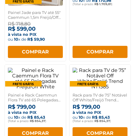
ou
10
x de
R$
170
,
98
(Total a prazo:
R$
1
.
709
,
81
)
Painel Jade para TV até 55"
Caemmun 1,5m Freijó/Off
white
R$
718
,
80
R$
599
,
00
à vista no PIX
ou
10
x de
R$
59
,
90
COMPRAR
COMPRAR
Painel e Rack Caemmun
Rack para TV de 75” Notável
Flora TV até 65 Polegadas
Off White/Freijó Trend
Freijó/Off White
NT1385
R$
799
,
00
R$
799
,
00
à vista no PIX
à vista no PIX
ou
10
x de
R$
85
,
43
ou
10
x de
R$
85
,
43
(Total a prazo:
R$
854
,
37
)
(Total a prazo:
R$
854
,
37
)
COMPRAR
COMPRAR