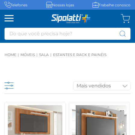
Telefones
Nossas lojas
Trabalhe conosco
Do que você precisa hoje?
MÓVEIS
SALA
ESTANTES E RACK E PAINÉIS
Mais vendidos