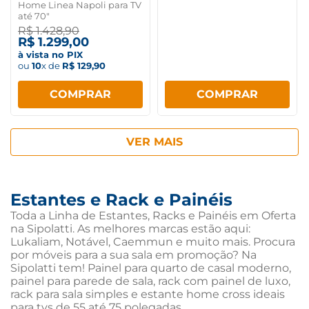
Home Linea Napoli para TV
até 70"
R$
1
.
428
,
90
R$
1
.
299
,
00
à vista no PIX
ou
10
x de
R$
129
,
90
COMPRAR
COMPRAR
Estantes e Rack e Painéis
Toda a Linha de Estantes, Racks e Painéis em Oferta
na Sipolatti. As melhores marcas estão aqui:
Lukaliam, Notável, Caemmun e muito mais. Procura
por móveis para a sua sala em promoção? Na
Sipolatti tem! Painel para quarto de casal moderno,
painel para parede de sala, rack com painel de luxo,
rack para sala simples e estante home cross ideais
para tvs de 55 até 75 polegadas.