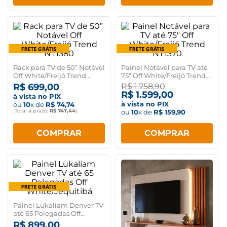
Rack para TV de 50” Notável
Painel Notável para TV até
Off White/Freijó Trend
75" Off White/Freijó Trend
NT1380
NT1370
R$
699
,
00
R$
1
.
758
,
90
R$
1
.
599
,
00
à vista no PIX
à vista no PIX
ou
10
x de
R$
74
,
74
(Total a prazo:
R$
747
,
44
)
ou
10
x de
R$
159
,
90
COMPRAR
COMPRAR
Painel Lukaliam Denver TV
até 65 Polegadas Off
White/Jequitibá
R$
899
,
00