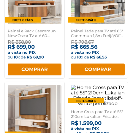
Painel e Rack Caemmun
Painel Jade para TV até 65"
New Oscar TV até 60
Caemmun 1,8m Freijó/Off
Polegadas Freijó/Off white
white
R$
838
,
80
R$
798
,
67
R$
699
,
00
R$
665
,
56
à vista no PIX
à vista no PIX
ou
10
x de
R$
69
,
90
ou
10
x de
R$
66
,
55
COMPRAR
COMPRAR
Home Cross para TV até 55"
210cm Lukalian Frisado
Jequitibá/off-white
R$
1
.
599
,
00
perolizado
à vista no PIX