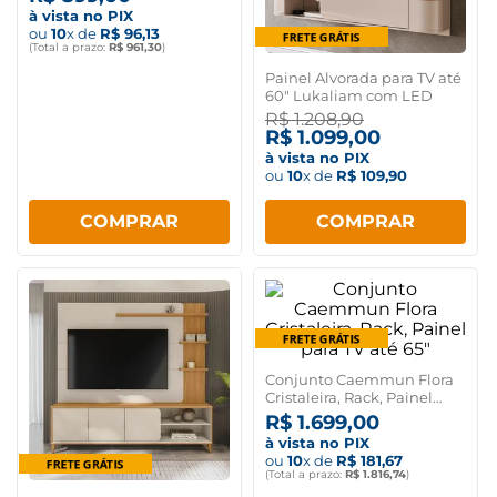
à vista no PIX
ou
10
x de
R$
96
,
13
(Total a prazo:
R$
961
,
30
)
Painel Alvorada para TV até
60" Lukaliam com LED
R$
1
.
208
,
90
R$
1
.
099
,
00
à vista no PIX
ou
10
x de
R$
109
,
90
COMPRAR
COMPRAR
Conjunto Caemmun Flora
Cristaleira, Rack, Painel
para TV até 65"
R$
1
.
699
,
00
à vista no PIX
ou
10
x de
R$
181
,
67
(Total a prazo:
R$
1
.
816
,
74
)