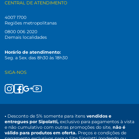
CENTRAL DE ATENDIMENTO
4007 1700
Regiões metropolitanas
0800 006 2020
Demais localidades
Horário de atendimento:
Seg. a Sex. das 8h30 às 18h30
SIGA-NOS
•
Desconto de 5% somente para itens
vendidos e
entregues por Sipolatti,
exclusivo para pagamentos à vista
e não cumulativo com outras promoções do site,
não é
válido para produtos em oferta.
Preços e condições de
pagamento exclusivos para o Site Sipolatti (podendo ou