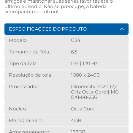
amigos e maratonar suas séries favoritas até o 
último episódio. Não se preocupe, a bateria 
acompanha seu ritmo!
ESPECIFICAÇÕES DO PRODUTO
Modelo
G54
Tamanho da Tela
6,5"
Tipo da Tela
IPS | 120 Hz
Resolução de tela
1080 x 2400
Processador
Dimensity 7020 (2,2
GHz Octa-Core)|IMG
BXM-8-256
Núcleo
Octa Core
Memória Ram
4GB
Armazenamento
128GB