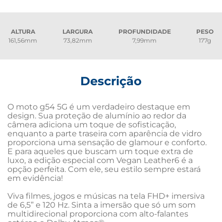
ALTURA
LARGURA
PROFUNDIDADE
PESO
161,56mm
73,82mm
7,99mm
177g
Descrição
O moto g54 5G é um verdadeiro destaque em 
design. Sua proteção de alumínio ao redor da 
câmera adiciona um toque de sofisticação, 
enquanto a parte traseira com aparência de vidro 
proporciona uma sensação de glamour e conforto. 
E para aqueles que buscam um toque extra de 
luxo, a edição especial com Vegan Leather6 é a 
opção perfeita. Com ele, seu estilo sempre estará 
em evidência!

Viva filmes, jogos e músicas na tela FHD+ imersiva 
de 6,5” e 120 Hz. Sinta a imersão que só um som 
multidirecional proporciona com alto-falantes 