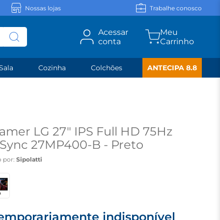
Nossas lojas
Trabalhe conosco
Acessar
conta
Sala
Cozinha
Colchões
ANTECIPA 8.8
amer LG 27" IPS Full HD 75Hz
Sync 27MP400-B - Preto
 por:
Sipolatti
emporariamente indisponível