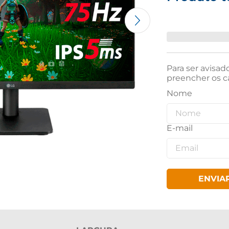
Para ser avisad
preencher os c
ENVIA