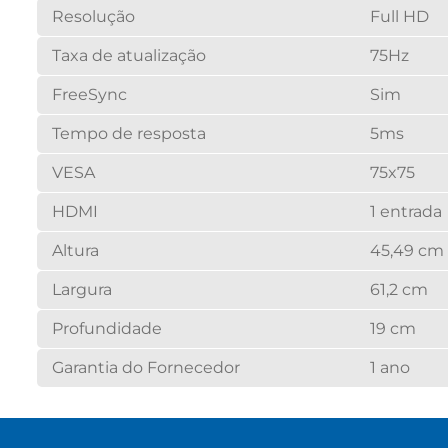
Resolução
Full HD
Taxa de atualização
75Hz
FreeSync
Sim
Tempo de resposta
5ms
VESA
75x75
HDMI
1 entrada
Altura
45,49 cm
Largura
61,2 cm
Profundidade
19 cm
Garantia do Fornecedor
1 ano