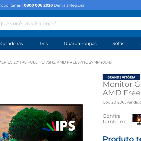
opolitanas |
0800 006 2020
Demais Regiões
e você precisa hoje?
Geladeiras
TV's
Guarda-roupas
Sofás
R LG 27" IPS FULL HD 75HZ AMD FREESYNC 27MP400-B
Monitor G
AMD Free
Cod
:
2012065
Vendido
Produto t