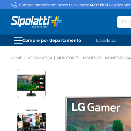
Compre também em nosso televendas:
4007 1700
Regiões Metr
Do qu
Compre por departamento
Lavadoras
INFORMÁTICA
MONITORES
MONITOR
MONITOR GAME