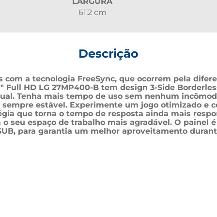
LARGURA
61,2 cm
Descrição
 com a tecnologia FreeSync, que ocorrem pela diferen
" Full HD LG 27MP400-B tem design 3-Side Borderless,
sual. Tenha mais tempo de uso sem nenhum incômodo 
do sempre estável. Experimente um jogo otimizado e 
égia que torna o tempo de resposta ainda mais respon
 o seu espaço de trabalho mais agradável. O painel é
UB, para garantia um melhor aproveitamento durante