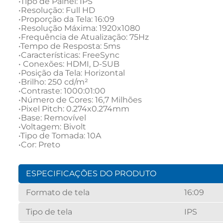
•Tipo de Painel: IPS

•Resolução: Full HD

•Proporção da Tela: 16:09

•Resolução Máxima: 1920x1080

•Frequência de Atualização: 75Hz

•Tempo de Resposta: 5ms

•Características: FreeSync

• Conexões: HDMI, D-SUB

•Posição da Tela: Horizontal

•Brilho: 250 cd/m²

•Contraste: 1000:01:00

•Número de Cores: 16,7 Milhões

•Pixel Pitch: 0.274x0.274mm

•Base: Removível

•Voltagem: Bivolt

•Tipo de Tomada: 10A

•Cor: Preto
ESPECIFICAÇÕES DO PRODUTO
Formato de tela
16:09
Tipo de tela
IPS