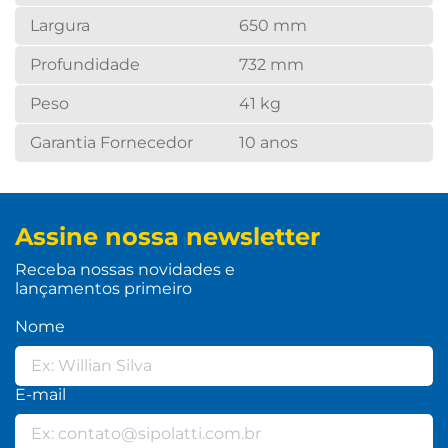
Largura
650 mm
Profundidade
732 mm
Peso
41 kg
Garantia Fornecedor
10 anos
Assine nossa newsletter
Receba nossas novidades e
lançamentos primeiro
Nome
E-mail