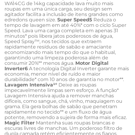
WA14CG de 14kg capacidade lava muito mais 
roupas em uma única carga, seu design sem 
agitador facilita a inclusão de itens grandes como 
edredons queen size. 
Super Speed5
 Reduza o 
tempo de lavagem em até 40%* com o ciclo Super 
Speed. Lava uma carga completa em apenas 31 
minutos* pois libera jatos poderosos de água, 
Speed Spray™, nos tecidos que extraem 
rapidamente resíduos de sabão e amaciante 
economizando mais tempo do que o habitual, 
garantindo uma limpeza poderosa além de 
consumir 20%** menos água. 
Motor Digital 
Inverter6
 A tecnologia Digital Inverter garante mais 
economia, menor nível de ruído e maior 
durabilidade* com 10 anos de garantia no motor**. 
Lavagem Intensiva¹°
 Deixe as roupas 
impecavelmente limpas sem esforço. A função* 
Lavagem Intensiva ajuda a remover manchas 
difíceis, como sangue, chá, vinho, maquiagem ou 
grama. Ela gera bolhas de sabão que penetram 
rapidamente no tecido** e um fluxo de água 
potente, removendo a sujeira de forma mais eficaz. 
Magic Filter
 Mantenha suas roupas brancas e 
escuras livres de manchas. Um poderoso filtro de 
dupla camada retém eficientemente os fiapos, 