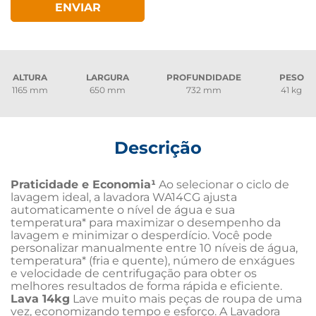
ENVIAR
ALTURA
LARGURA
PROFUNDIDADE
PESO
1165 mm
650 mm
732 mm
41 kg
Descrição
Praticidade e Economia¹
 Ao selecionar o ciclo de 
lavagem ideal, a lavadora WA14CG ajusta 
automaticamente o nível de água e sua 
temperatura* para maximizar o desempenho da 
lavagem e minimizar o desperdício. Você pode 
personalizar manualmente entre 10 níveis de água, 
temperatura* (fria e quente), número de enxágues 
e velocidade de centrifugação para obter os 
melhores resultados de forma rápida e eficiente. 
Lava 14kg
 Lave muito mais peças de roupa de uma 
vez, economizando tempo e esforço. A Lavadora 