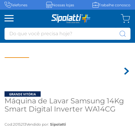
Telefones
Nossas lojas
Trabalhe conosco
Do que você precisa hoje?
Máquina de Lavar Samsung 14Kg
Smart Digital Inverter WA14CG
Black - 220 volts
Cod
:
2015213
Vendido por:
Sipolatti