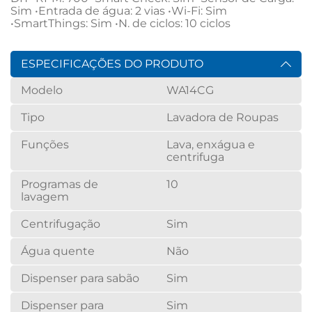
Sim •Entrada de água: 2 vias •Wi-Fi: Sim 
•SmartThings: Sim •N. de ciclos: 10 ciclos
ESPECIFICAÇÕES DO PRODUTO
Modelo
WA14CG
Tipo
Lavadora de Roupas
Funções
Lava, enxágua e
centrifuga
Programas de
10
lavagem
Centrifugação
Sim
Água quente
Não
Dispenser para sabão
Sim
Dispenser para
Sim