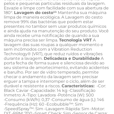
pelos e pequenas partículas residuais da lavagem. 
Esvazie e limpe com facilidade com sua abertura de 
180°. 
Lavagem do cesto¹¹
 Mantenha sua máquina 
limpa de maneira ecológica. A Lavagem do cesto 
remove 99% das bactérias que podem estar 
presentes no tambor sem usar produtos químicos 
e ainda ajuda na manutenção do seu produto. Você 
ainda recebe uma notificação de quando a sua 
máquina precisa ser limpa. 
Tecnologia VRT
 A 
lavagem das suas roupas a qualquer momento e 
sem incômodos com a Vibration Reduction 
Technology® (VRT), que reduz ruídos e vibrações 
durante a lavagem. 
Delicadeza e Durabilidade
 A 
porta fecha de forma suave e silenciosa devido ao 
seu sistema de amortecimento, evitando acidentes 
e barulho. Por ser de vidro temperado, permite 
checar o andamento da lavagem sem precisar 
erguer a tampa e interromper o ciclo, além de ser 
durável e resistente a riscos. 
Características: 
 •Cor: 
Black Caviar •Capacidade: 14 kg •Classificação 
Inmetro: A •Tipo: Lavadora •Potência (W): 500 
•Consumo (kW/h): 0,37 •Consumo de água (L): 146 
•Frequência (Hz): 60 •Ecobubble™: Sim 
•SpeedSpray™: Sim •Lavagem Rápida: Sim •Motor: 
DIT •RPM: 700 •Smart Check: Sim •Sensor de Carga: 