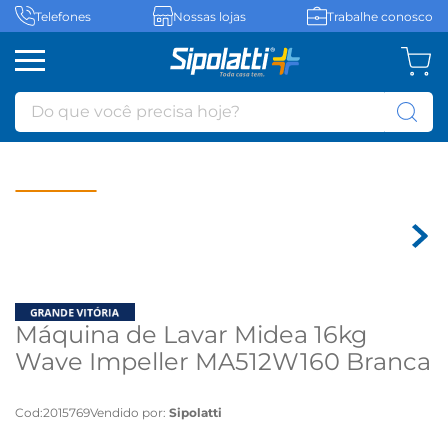
Telefones
Nossas lojas
Trabalhe conosco
Do que você precisa hoje?
Máquina de Lavar Midea 16kg
Wave Impeller MA512W160 Branca
- 110 volts
Cod
:
2015769
Vendido por:
Sipolatti