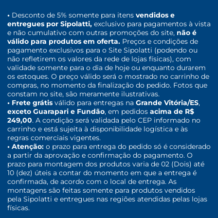
•
Desconto de 5% somente para itens
vendidos e
entregues por Sipolatti,
exclusivo para pagamentos à vista
e não cumulativo com outras promoções do site,
não é
válido para produtos em oferta.
Preços e condições de
pagamento exclusivos para o Site Sipolatti (podendo ou
não refletirem os valores da rede de lojas físicas), com
validade somente para o dia de hoje ou enquanto durarem
os estoques. O preço válido será o mostrado no carrinho de
compras, no momento da finalização do pedido. Fotos que
constam no site, são meramente ilustrativas.
• Frete grátis
válido para entregas na
Grande Vitória/ES
,
exceto Guarapari e Fundão
, em pedidos
acima de R$
249,00
. A condição será validada pelo CEP informado no
carrinho e está sujeita à disponibilidade logística e às
regras comerciais vigentes.
• Atenção:
o prazo para entrega do pedido só é considerado
a partir da aprovação e confirmação do pagamento. O
prazo para montagem dos produtos varia de 02 (Dois) até
10 (dez) úteis a contar do momento em que a entrega é
confirmada, de acordo com o local de entrega. As
montagens são feitas somente para produtos vendidos
pela Sipolatti e entregues nas regiões atendidas pelas lojas
físicas.