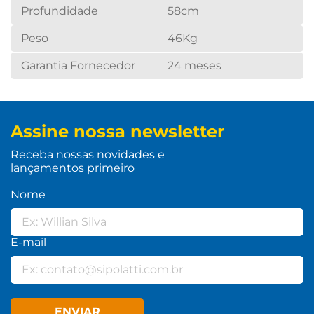
Profundidade
58cm
Peso
46Kg
Garantia Fornecedor
24 meses
Assine nossa newsletter
Receba nossas novidades e
lançamentos primeiro
Nome
E-mail
ENVIAR