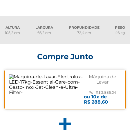
ALTURA
LARGURA
PROFUNDIDADE
PESO
105,2 cm
66,2 cm
72,4 cm
46 kg
Compre Junto
Máquina de
Lavar
Electrolux
LED 17kg
Por
R$ 2.886,04
ou
10
x de
Essential Care
R$ 288,60
com Cesto
Inox,
Jet&Clean e
Ultra Filter 220
volts