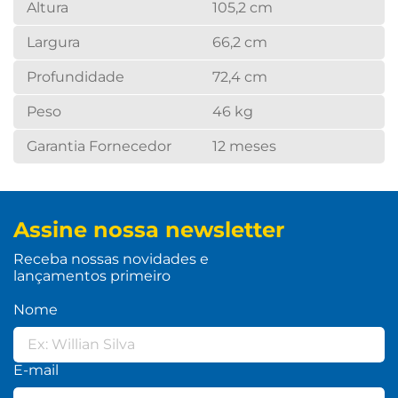
Altura
105,2 cm
Largura
66,2 cm
Profundidade
72,4 cm
Peso
46 kg
Garantia Fornecedor
12 meses
Assine nossa newsletter
Receba nossas novidades e
lançamentos primeiro
Nome
E-mail