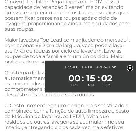
O novo Ultra Filter Pega Fiapos da LED17 possui 
capacidade de retenção 8 vezes² maior, evitando 
que você se preocupe com os fiapos e sujeiras que 
possam ficar presos nas roupas após o ciclo de 
lavagem, proporcionando ainda mais cuidados com 
suas roupas.

Maior lavadora Top Load com agitador do mercado³, 
com apenas 66,2 cm de largura, você poderá lavar 
até 17Kg de roupas por ciclo de lavagem. Lave as 
roupas de toda a família em um único ciclo! Maior 
praticidade no seu dia a dia.

ESSA OFERTA EXPIRA EM:
O sistema de lavagem Ciclos Rápidos otimiza 
00
15
02
automaticamente o tempo dos programas, deixa-
os mais rápidos quando necessário sem 
comprometer a alta performance, evitando assim, o 
desgaste dos tecidos de suas roupas.

O Cesto Inox entrega um design mais sofisticado e 
combinado com a função de auto limpeza do cesto 
da Máquina de lavar roupa LED17, evita que 
resíduos de outras lavagens se acumulem no seu 
interior, entregando ciclos cada vez mais efetivos.
