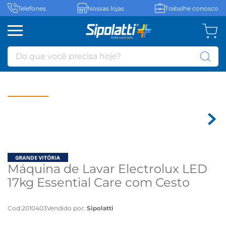
Telefones
Nossas lojas
Trabalhe conosco
Do que você precisa hoje?
Máquina de Lavar Electrolux LED
17kg Essential Care com Cesto
Inox, Jet&Clean e Ultra Filter - 220
volts
Cod
:
2010403
Vendido por:
Sipolatti