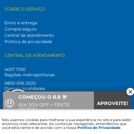
SOBRE O SERVIÇO
Envio e entrega
Compra segura
Central de atendimento
Politica de privacidade
CENTRAL DE ATENDIMENTO
4007 1700
Regiões metropolitanas
0800 006 2020
Demais localidades
COMEÇOU O 8.8 🚨
🤑
Horário de atendimento:
APROVEITE!
Até 30% OFF + FRETE
Seg. a Sex. das 8h30 às 18h30
GRÁTIS!
Fale com um
Nós usamos cookies para melhorar a sua experiência no site e para exibir
03
14
08
Vai acabar em:
SIGA-NOS
especialista
anúncios mais relevantes. Ao continuar navegando, entendemos que
você está ciente e de acordo com a nossa
Política de Privacidade
.