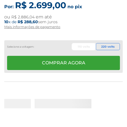
R$
2
.
699
,
00
Por:
no pix
ou
em até
R$
2
.
886
,
04
10
x de
R$
288
,
60
sem juros
Mais informações de pagamento
110 volts
220 volts
COMPRAR AGORA