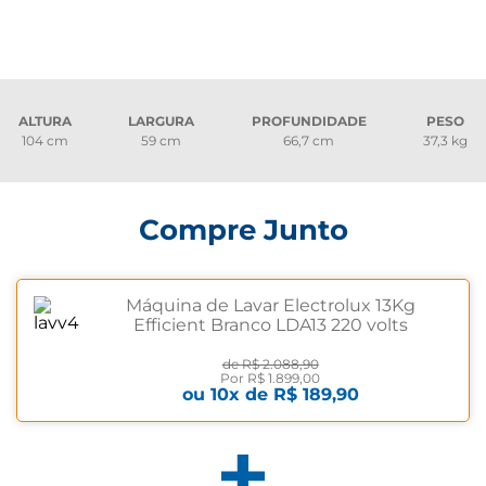
ALTURA
LARGURA
PROFUNDIDADE
PESO
104 cm
59 cm
66,7 cm
37,3 kg
Compre Junto
Máquina de Lavar Electrolux 13Kg
Efficient Branco LDA13 220 volts
de
R$ 2.088,90
Por
R$ 1.899,00
ou
10
x de
R$ 189,90