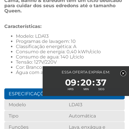
Cama, Banho & Edredom tem um ciclo dedicado 
para cuidar dos seus edredons até o tamanho 
Queen.
Características: 
Modelo: LDA13
Programas de lavagem: 10
Classificação energética: A
Consumo de energia: 0,40 kWh/ciclo
Consumo de agua: 140 L/ciclo
Tensão: 127V/220V
Cor: Branco
Água com aquecimento: Não
ESSA OFERTA EXPIRA EM:
09
20
37
ESPECIFICAÇÕES DO PRODUTO
Modelo
LDA13
Tipo
Automática
Funções
Lava, enxágua e