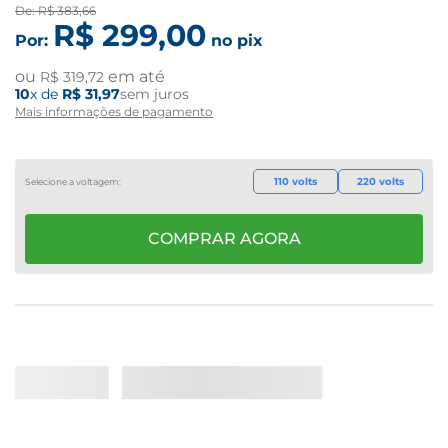
De:
R$
383
,
66
R$
299
,
00
Por:
no pix
ou
em até
R$
319
,
72
10
x de
R$
31
,
97
sem juros
Mais informações de pagamento
110 volts
220 volts
COMPRAR AGORA