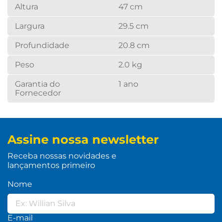
Altura
47 cm
Largura
29.5 cm
Profundidade
20.8 cm
Peso
2.0 kg
Garantia do
1 ano
Fornecedor
Assine nossa newsletter
Receba nossas novidades e
lançamentos primeiro
Nome
E-mail