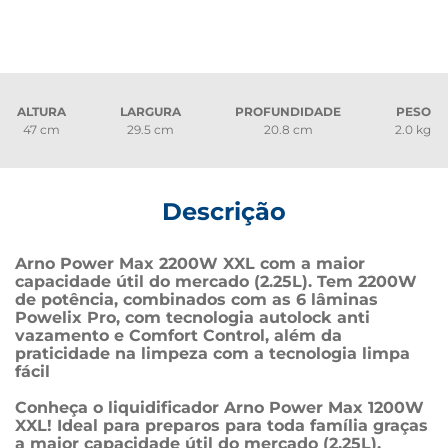
ALTURA
LARGURA
PROFUNDIDADE
PESO
47 cm
29.5 cm
20.8 cm
2.0 kg
Descrição
Arno Power Max 2200W XXL com a maior 
capacidade útil do mercado (2.25L). Tem 2200W 
de potência, combinados com as 6 lâminas 
Powelix Pro, com tecnologia autolock anti 
vazamento e Comfort Control, além da 
praticidade na limpeza com a tecnologia limpa 
fácil
Conheça o liquidificador Arno Power Max 1200W 
XXL! Ideal para preparos para toda família graças 
a maior capacidade útil do mercado (2,25L), 