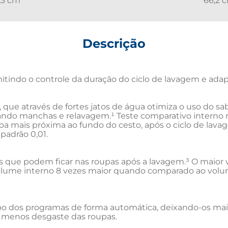
,3 cm
66,2 
Descrição
itindo o controle da duração do ciclo de lavagem e adap
ue através de fortes jatos de água otimiza o uso do sab
ndo manchas e relavagem.¹ Teste comparativo interno re
pa mais próxima ao fundo do cesto, após o ciclo de lava
adrão 0,01.

s que podem ficar nas roupas após a lavagem.³ O maior v
 volume interno 8 vezes maior quando comparado ao volum
o dos programas de forma automática, deixando-os mai
menos desgaste das roupas.
