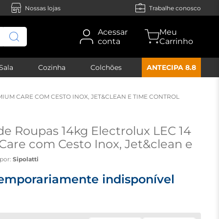
Nossas lojas
Trabalhe conosco
Acessar
conta
Sala
Cozinha
Colchões
ANTECIPA 8.8
MIUM CARE COM CESTO INOX, JET&CLEAN E TIME CONTROL
de Roupas 14kg Electrolux LEC 14
are com Cesto Inox, Jet&clean e
ol - 110 volts
por:
Sipolatti
emporariamente indisponível