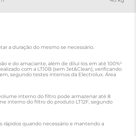
cm
40 kg
tar a duração do mesmo se necessário.

ão e do amaciante, além de diluí-los em até 100%¹ 
alizado com a LT10B (sem Jet&Clean), verificando 
gem, segundo testes internos da Electrolux. Área 
olume interno do filtro pode armazenar até 8 
e interno do filtro do produto LT12F, segundo 
s rápidos quando necessário e mantendo a 