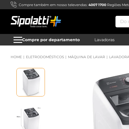
Compre também em nosso televendas:
4007 1700
Regiões Metr
Do qu
Compre por departamento
Lavadoras
ELETRODOMÉSTICOS
MÁQUINA DE LAVAR
LAVADORA