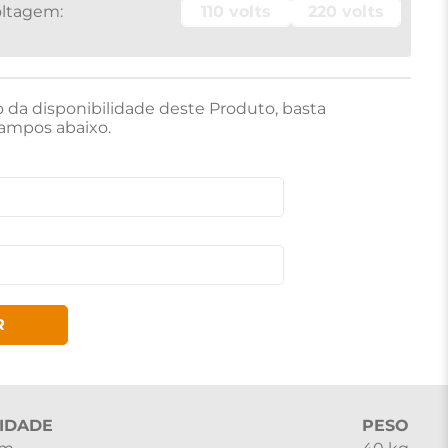
110 volts
220 volts
o da disponibilidade deste Produto, basta
ampos abaixo.
R
IDADE
PESO