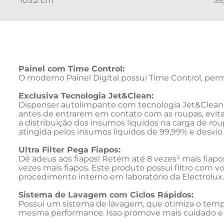
105,2 cm
59
Painel com Time Control:
O moderno Painel Digital possui Time Control, perm
Exclusiva Tecnologia Jet&Clean:
Dispenser autolimpante com tecnologia Jet&Clean, q
antes de entrarem em contato com as roupas, evita
a distribuição dos insumos líquidos na carga de rou
atingida pelos insumos líquidos de 99,99% e desvio p
Ultra Filter Pega Fiapos:
Dê adeus aos fiapos! Retém até 8 vezes³ mais fiapo
vezes mais fiapos. Este produto possui filtro com
procedimento interno em laboratório da Electrolux.

Sistema de Lavagem com Ciclos Rápidos:
Possui um sistema de lavagem, que otimiza o temp
mesma performance. Isso promove mais cuidado e 