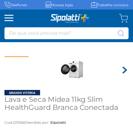
Telefones
Nossas lojas
Trabalhe conosco
Do que você precisa hoje?
Lava e Seca Midea 11kg Slim
HealthGuard Branca Conectada
MF201D110WB - 110 volts
Cod
:
2015665
Vendido por:
Sipolatti