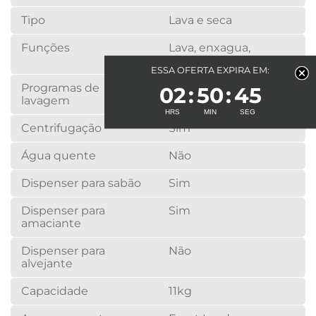
Tipo
Lava e seca
Funções
Lava, enxagua,
centrífuga e seca
ESSA OFERTA EXPIRA EM:
Programas de
14 + 5 no APP
02
50
45
lavagem
Centrifugação
Sim
Água quente
Não
Dispenser para sabão
Sim
Dispenser para
Sim
amaciante
Dispenser para
Não
alvejante
Capacidade
11kg