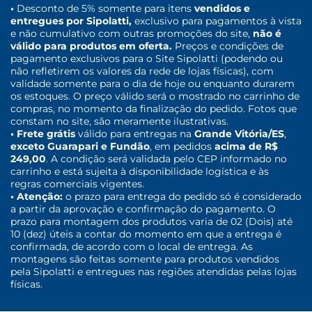
•
Desconto de 5% somente para itens
vendidos e
entregues por Sipolatti,
exclusivo para pagamentos à vista
e não cumulativo com outras promoções do site,
não é
válido para produtos em oferta.
Preços e condições de
pagamento exclusivos para o Site Sipolatti (podendo ou
não refletirem os valores da rede de lojas físicas), com
validade somente para o dia de hoje ou enquanto durarem
os estoques. O preço válido será o mostrado no carrinho de
compras, no momento da finalização do pedido. Fotos que
constam no site, são meramente ilustrativas.
• Frete grátis
válido para entregas na
Grande Vitória/ES
,
exceto Guarapari e Fundão
, em pedidos
acima de R$
249,00
. A condição será validada pelo CEP informado no
carrinho e está sujeita à disponibilidade logística e às
regras comerciais vigentes.
• Atenção:
o prazo para entrega do pedido só é considerado
a partir da aprovação e confirmação do pagamento. O
prazo para montagem dos produtos varia de 02 (Dois) até
10 (dez) úteis a contar do momento em que a entrega é
confirmada, de acordo com o local de entrega. As
montagens são feitas somente para produtos vendidos
pela Sipolatti e entregues nas regiões atendidas pelas lojas
físicas.