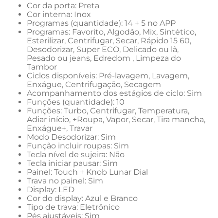
Cor da porta: Preta
Cor interna: Inox
Programas (quantidade): 14 + 5 no APP
Programas: Favorito, Algodão, Mix, Sintético, 
Esterilizar, Centrifugar, Secar, Rápido 15 60, 
Desodorizar, Super ECO, Delicado ou lã, 
Pesado ou jeans, Edredom , Limpeza do 
Tambor
Ciclos disponíveis: Pré-lavagem, Lavagem, 
Enxágue, Centrifugação, Secagem
Acompanhamento dos estágios de ciclo: Sim
Funções (quantidade): 10
Funções: Turbo, Centrifugar, Temperatura, 
Adiar início, +Roupa, Vapor, Secar, Tira mancha, 
Enxágue+, Travar
Modo Desodorizar: Sim
Função incluir roupas: Sim
Tecla nível de sujeira: Não
Tecla iniciar pausar: Sim
Painel: Touch + Knob Lunar Dial
Trava no painel: Sim
Display: LED
Cor do display: Azul e Branco
Tipo de trava: Eletrônico
Pés ajustáveis: Sim