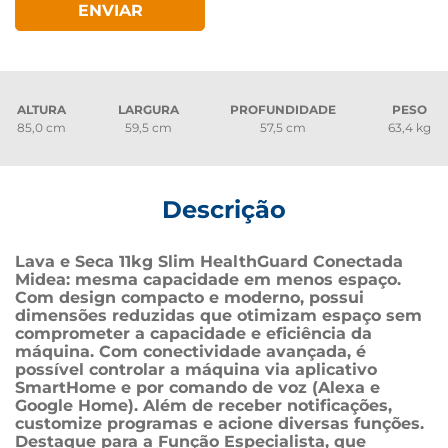
ENVIAR
ALTURA
LARGURA
PROFUNDIDADE
PESO
85,0 cm
59,5 cm
57,5 cm
63,4 kg
Descrição
Lava e Seca 11kg Slim HealthGuard Conectada 
Midea: mesma capacidade em menos espaço. 
Com design compacto e moderno, possui 
dimensões reduzidas que otimizam espaço sem 
comprometer a capacidade e eficiência da 
máquina. Com conectividade avançada, é 
possível controlar a máquina via aplicativo 
SmartHome e por comando de voz (Alexa e 
Google Home). Além de receber notificações, 
customize programas e acione diversas funções. 
Destaque para a Função Especialista, que 