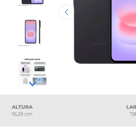
ALTURA
LA
16,29 cm
7,