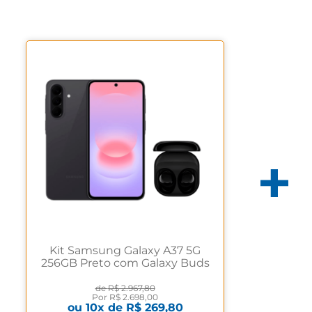
Kit Samsung Galaxy A37 5G
256GB Preto com Galaxy Buds
Core Bluetooth Preto
de
R$ 2.967,80
Por
R$ 2.698,00
ou
10
x de
R$ 269,80