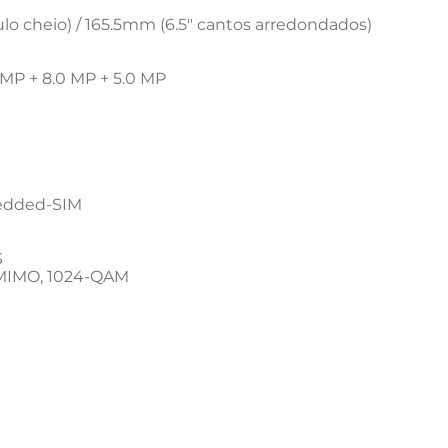
ulo cheio) / 165.5mm (6.5" cantos arredondados)
0 MP + 8.0 MP + 5.0 MP
bedded-SIM
S
, MIMO, 1024-QAM