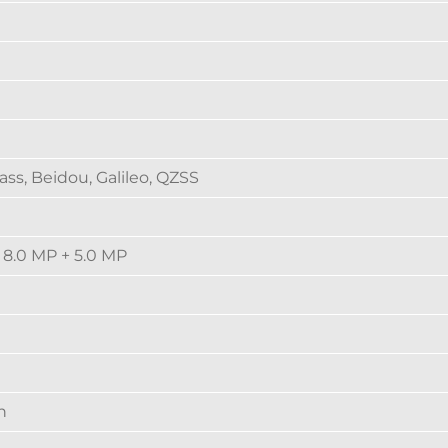
M
ass, Beidou, Galileo, QZSS
 8.0 MP + 5.0 MP
h