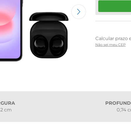
Não sei meu CEP
RGURA
PROFUND
82 cm
0,74 