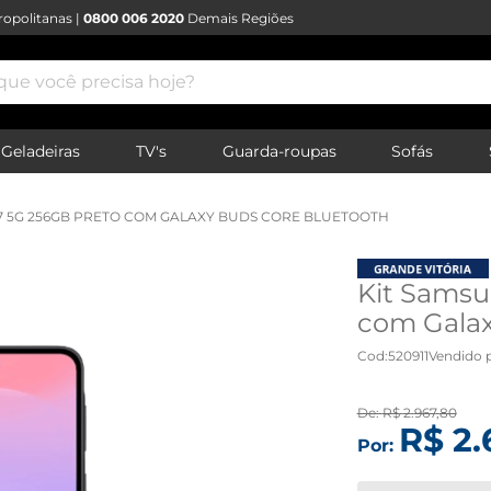
opolitanas |
0800 006 2020
Demais Regiões
e você precisa hoje?
Geladeiras
TV's
Guarda-roupas
Sofás
7 5G 256GB PRETO COM GALAXY BUDS CORE BLUETOOTH
Kit Samsu
com Galax
Cod
:
520911
Vendido 
De:
R$
2
.
967
,
80
R$
2
.
Por: