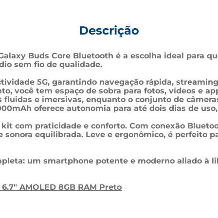
Descrição
alaxy Buds Core Bluetooth é a escolha ideal para 
io sem fio de qualidade.
ctividade 5G, garantindo navegação rápida, stream
o, você tem espaço de sobra para fotos, vídeos e ap
luidas e imersivas, enquanto o conjunto de câmeras
.000mAh oferece autonomia para até dois dias de uso, 
t com praticidade e conforto. Com conexão Bluetooth
nora equilibrada. Leve e ergonômico, é perfeito para
pleta: um smartphone potente e moderno aliado à li
a 6.7" AMOLED 8GB RAM Preto