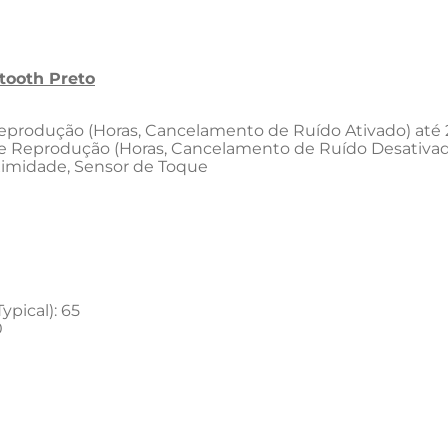
tooth Preto
eprodução (Horas, Cancelamento de Ruído Ativado) até 
e Reprodução (Horas, Cancelamento de Ruído Desativad
oximidade, Sensor de Toque
pical): 65
0