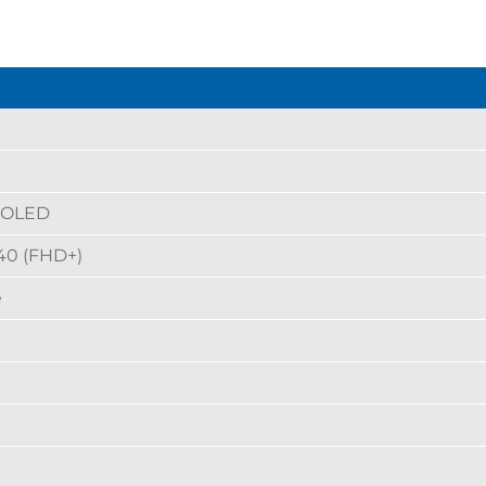
MOLED
40 (FHD+)
e