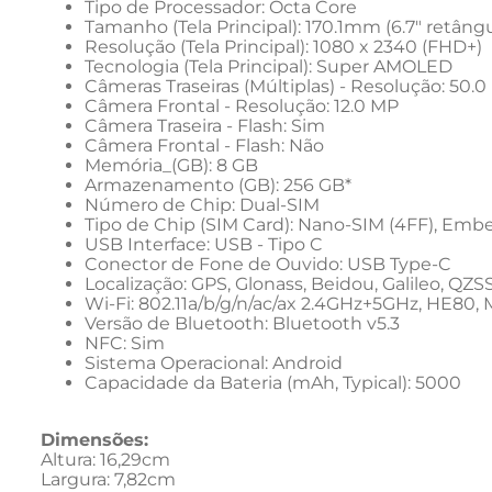
Tipo de Processador: Octa Core
Tamanho (Tela Principal): 170.1mm (6.7" retâng
Resolução (Tela Principal): 1080 x 2340 (FHD+)
Tecnologia (Tela Principal): Super AMOLED
Câmeras Traseiras (Múltiplas) - Resolução: 50.
Câmera Frontal - Resolução: 12.0 MP
Câmera Traseira - Flash: Sim
Câmera Frontal - Flash: Não
Memória_(GB): 8 GB
Armazenamento (GB): 256 GB*
Número de Chip: Dual-SIM
Tipo de Chip (SIM Card): Nano-SIM (4FF), Em
USB Interface: USB - Tipo C
Conector de Fone de Ouvido: USB Type-C
Localização: GPS, Glonass, Beidou, Galileo, QZS
Wi-Fi: 802.11a/b/g/n/ac/ax 2.4GHz+5GHz, HE80
Versão de Bluetooth: Bluetooth v5.3
NFC: Sim
Sistema Operacional: Android
Capacidade da Bateria (mAh, Typical): 5000
Dimensões:
Altura: 16,29cm
Largura: 7,82cm