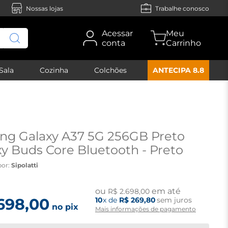
Nossas lojas
Trabalhe conosco
Acessar
conta
Sala
Cozinha
Colchões
ANTECIPA 8.8
ng Galaxy A37 5G 256GB Preto
y Buds Core Bluetooth - Preto
por:
Sipolatti
ou
em até
R$
2
.
698
,
00
698
,
00
10
x de
R$
269
,
80
sem juros
no pix
Mais informações de pagamento