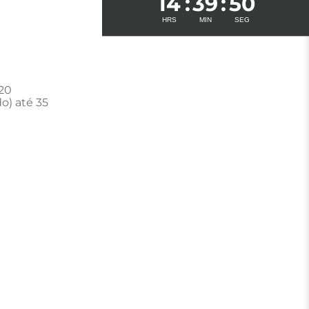
14
39
49
20
o) até 35