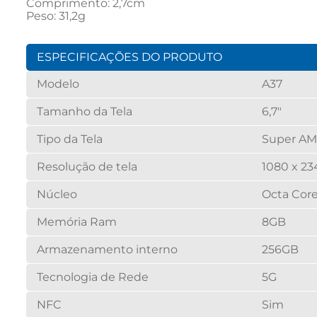
Comprimento: 2,7cm
Peso: 31,2g
ESPECIFICAÇÕES DO PRODUTO
Modelo
A37
Tamanho da Tela
6,7"
Tipo da Tela
Super A
Resolução de tela
1080 x 23
Núcleo
Octa Cor
Memória Ram
8GB
Armazenamento interno
256GB
Tecnologia de Rede
5G
NFC
Sim