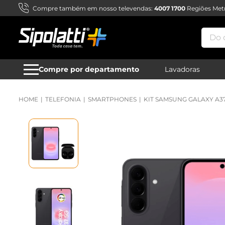
Compre também em nosso televendas:
4007 1700
Regiões Metr
Do qu
Compre por departamento
Lavadoras
TELEFONIA
SMARTPHONES
KIT SAMSUNG GALAXY A3