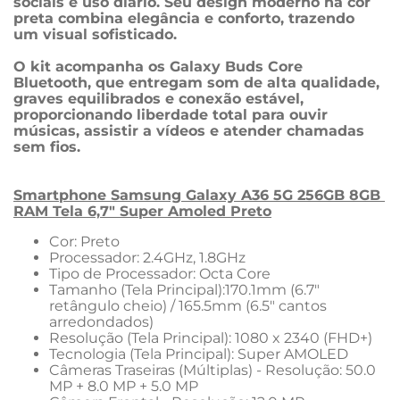
sociais e uso diário. Seu design moderno na cor 
preta combina elegância e conforto, trazendo 
um visual sofisticado.
O kit acompanha os Galaxy Buds Core 
Bluetooth, que entregam som de alta qualidade, 
graves equilibrados e conexão estável, 
proporcionando liberdade total para ouvir 
músicas, assistir a vídeos e atender chamadas 
sem fios.
Smartphone Samsung Galaxy A36 5G 256GB 8GB 
RAM Tela 6,7" Super Amoled Preto
Cor: Preto
Processador: 2.4GHz, 1.8GHz
Tipo de Processador: Octa Core
Tamanho (Tela Principal):170.1mm (6.7" 
retângulo cheio) / 165.5mm (6.5" cantos 
arredondados)
Resolução (Tela Principal): 1080 x 2340 (FHD+)
Tecnologia (Tela Principal): Super AMOLED
Câmeras Traseiras (Múltiplas) - Resolução: 50.0 
MP + 8.0 MP + 5.0 MP