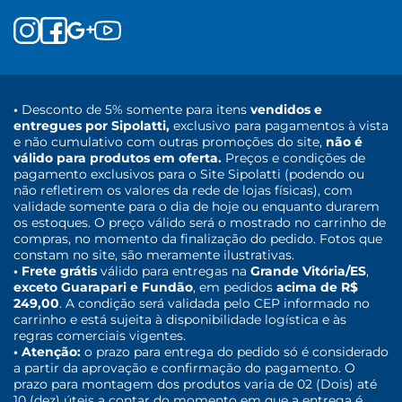
•
Desconto de 5% somente para itens
vendidos e
entregues por Sipolatti,
exclusivo para pagamentos à vista
e não cumulativo com outras promoções do site,
não é
válido para produtos em oferta.
Preços e condições de
pagamento exclusivos para o Site Sipolatti (podendo ou
não refletirem os valores da rede de lojas físicas), com
validade somente para o dia de hoje ou enquanto durarem
os estoques. O preço válido será o mostrado no carrinho de
compras, no momento da finalização do pedido. Fotos que
constam no site, são meramente ilustrativas.
• Frete grátis
válido para entregas na
Grande Vitória/ES
,
exceto Guarapari e Fundão
, em pedidos
acima de R$
249,00
. A condição será validada pelo CEP informado no
carrinho e está sujeita à disponibilidade logística e às
regras comerciais vigentes.
• Atenção:
o prazo para entrega do pedido só é considerado
a partir da aprovação e confirmação do pagamento. O
prazo para montagem dos produtos varia de 02 (Dois) até
10 (dez) úteis a contar do momento em que a entrega é