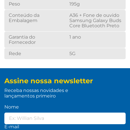
Peso
195g
Conteúdo da
A36 + Fone de ouvido
Embalagem
Samsung Galaxy Buds
Core Bluetooth Preto
Garantia do
1 ano
Fornecedor
Rede
5G
Assine nossa newsletter
Receba nossas novidades e
lançamentos primeiro
Nome
E-mail