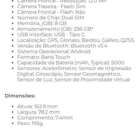
Câmera Frontal - Resolução: 12.0 MP
Câmera Traseira - Flash: Sim
Câmera Frontal - Flash: Não
Número de Chip: Dual-SIM
Memória_(GB): 8 GB
Armazenamento (GB): 256 GB*
USB Interface: USB - Tipo C
Localização: GPS, Glonass, Beidou, Galileo, QZSS
Versão de Bluetooth: Bluetooth v5.4
Sistema Operacional: Android
Formato: Barra Touch
Capacidade da Bateria (mAh, Typical): 5000
Sensores: Acelerômetro, Sensor de Impressão 
Digital, Giroscópio, Sensor Geomagnético, 
Sensor de Luz, Sensor de Proximidade Virtual
Dimensões:
Altura: 162.9 mm
Largura: 78.2 mm
Comprimento: 7.4mm
Peso: 195g