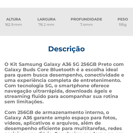
ALTURA
LARGURA
PROFUNDIDADE
PESO
162.9 mm
78.2 mm
7.4mm
195g
Descrição
O Kit Samsung Galaxy A36 5G 256GB Preto com 
Galaxy Buds Core Bluetooth é a escolha ideal 
para quem busca desempenho, conectividade e 
uma experiência completa de entretenimento. 
Com tecnologia 5G, o smartphone oferece 
navegação ultrarrápida, downloads ágeis e 
streaming fluido para acompanhar sua rotina 
sem limitações.
Com 256GB de armazenamento interno, o 
Galaxy A36 garante amplo espaço para fotos, 
vídeos, aplicativos e arquivos, além de 
desempenho eficiente para multitarefas, redes 