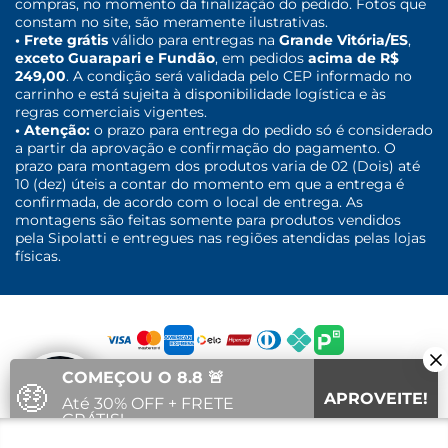
compras, no momento da finalização do pedido. Fotos que
constam no site, são meramente ilustrativas.
• Frete grátis
válido para entregas na
Grande Vitória/ES
,
exceto Guarapari e Fundão
, em pedidos
acima de R$
249,00
. A condição será validada pelo CEP informado no
carrinho e está sujeita à disponibilidade logística e às
regras comerciais vigentes.
• Atenção:
o prazo para entrega do pedido só é considerado
a partir da aprovação e confirmação do pagamento. O
prazo para montagem dos produtos varia de 02 (Dois) até
10 (dez) úteis a contar do momento em que a entrega é
confirmada, de acordo com o local de entrega. As
montagens são feitas somente para produtos vendidos
pela Sipolatti e entregues nas regiões atendidas pelas lojas
físicas.
COMEÇOU O 8.8 🚨
🤑
APROVEITE!
Até 30% OFF + FRETE
GRÁTIS!