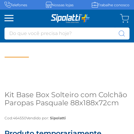
Telefones
Nossas lojas
Trabalhe conosco
Do que você precisa hoje?
Kit Base Box Solteiro com Colchão
Paropas Pasquale 88x188x72cm
Rústico Bege - Rústico Bege
Cod
:
464550
Vendido por:
Sipolatti
Produto temporariamente