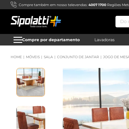
Compre também em nosso televendas:
4007 1700
Regiões Metr
Do qu
Compre por departamento
Lavadoras
MÓVEIS
SALA
CONJUNTO DE JANTAR
JOGO DE MESA