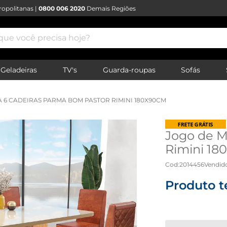
opolitanas |
0800 006 2020
Demais Regiões
e você precisa hoje?
Geladeiras
TV's
Guarda-roupas
Sofás
 6 CADEIRAS PARMA BOM PASTOR RIMINI 180X90CM
Jogo de M
Rimini 18
Cod
:
2014456
Vendid
Produto t