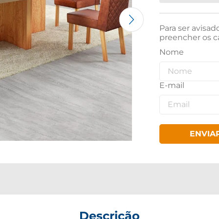
Para ser avisad
preencher os c
ENVIA
Descrição