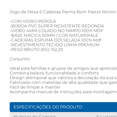
Jogo de Mesa 6 Cadeiras Parma Bom Pastor Rimini
-COM VIDRO-PEROLA									

-BORDA PVC SUPER RESISTENTE REDONDA																	

-VIDRO 4MM COLADO NO TAMPO 100% MDF																	

-BASE MACICA 50MM / COR NATURERALE																	

-CADEIRAS ESPUMA D23 SELADA 100% Mdf																	

-REVESTIMENTO TECIDO LINHA PREMIUM																	

-PESO BRUTO (KG): 152,20	

Conjunto:

Ideal para famílias e grupos de amigos que aprec
Combina beleza, funcionalidade e conforto

Design atemporal que valoriza a decoração da sua sa
Fabricado com materiais de alta qualidade que gara
Fácil de limpar e manter

Acompanha manual de instruções para montagem
ESPECIFICAÇÕES DO PRODUTO
Número de Cadeiras
6 Lugares