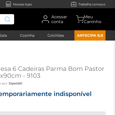
Nossas lojas
Trabalhe conosco
Acessar
conta
Sala
Cozinha
Colchões
ANTECIPA 8.8
esa 6 Cadeiras Parma Bom Pastor
0x90cm - 9103
o por:
Sipolatti
emporariamente indisponível