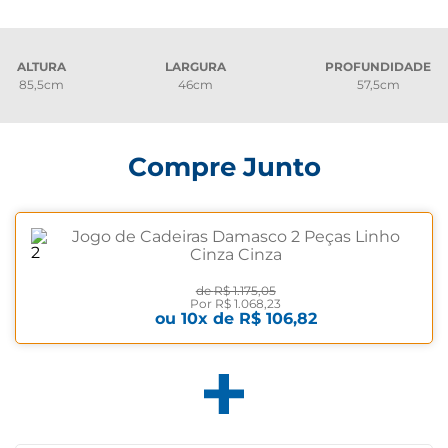
ALTURA
LARGURA
PROFUNDIDADE
85,5cm
46cm
57,5cm
Compre Junto
Jogo de Cadeiras Damasco 2 Peças Linho
Cinza Cinza
de
R$ 1.175,05
Por
R$ 1.068,23
ou
10
x de
R$ 106,82