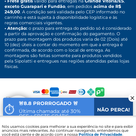
• Frete grátis
válido para entregas na
Grande Vitória/ES
,
exceto Guarapari e Fundão
, em pedidos
acima de R$
249,00
. A condição será validada pelo CEP informado no
carrinho e está sujeita à disponibilidade logística e às
regras comerciais vigentes.
• Atenção:
o prazo para entrega do pedido só é considerado
a partir da aprovação e confirmação do pagamento. O
prazo para montagem dos produtos varia de 02 (Dois) até
10 (dez) úteis a contar do momento em que a entrega é
confirmada, de acordo com o local de entrega. As
montagens são feitas somente para produtos vendidos
pela Sipolatti e entregues nas regiões atendidas pelas lojas
físicas.
🚨8.8 PRORROGADO 🚨
⏱
NÃO PERCA!
Última chamada: até 30%
OFF + FRETE GRÁTIS
Fale com um
Nós usamos cookies para melhorar a sua experiência no site e para exibir
87
53
56
Vai acabar em:
especialista
anúncios mais relevantes. Ao continuar navegando, entendemos que
você está ciente e de acordo com a nossa
Política de Privacidade
.