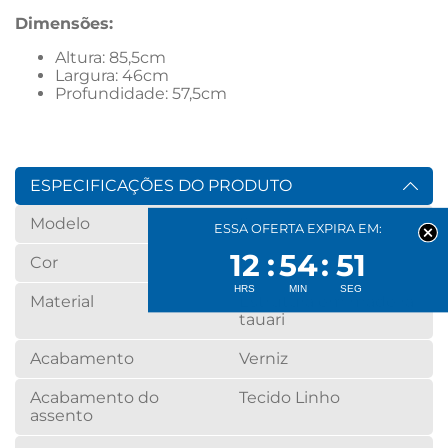
Dimensões:
Altura: 85,5cm
Largura: 46cm
Profundidade: 57,5cm
ESPECIFICAÇÕES DO PRODUTO
Modelo
Damasco
ESSA OFERTA EXPIRA EM:
12
54
50
Cor
Linho Cinza
Material
Estrutura em madeira
tauari
Acabamento
Verniz
Acabamento do
Tecido Linho
assento