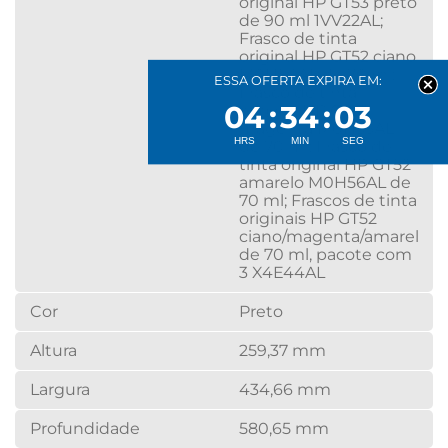
original HP GT53 preto
de 90 ml 1VV22AL;
Frasco de tinta
original HP GT52 ciano
M0H54AL de 70 ml;
ESSA OFERTA EXPIRA EM:
Frasco de tinta
04
34
03
original HP GT52
magenta M0H55AL
de 70 ml; Frasco de
tinta original HP GT52
amarelo M0H56AL de
70 ml; Frascos de tinta
originais HP GT52
ciano/magenta/amarelo
de 70 ml, pacote com
3 X4E44AL
Cor
Preto
Altura
259,37 mm
Largura
434,66 mm
Profundidade
580,65 mm