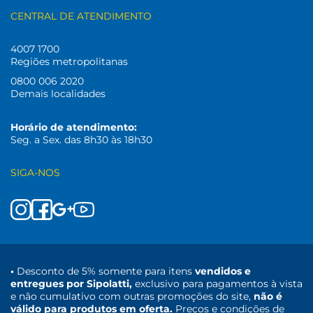
CENTRAL DE ATENDIMENTO
4007 1700
Regiões metropolitanas
0800 006 2020
Demais localidades
Horário de atendimento:
Seg. a Sex. das 8h30 às 18h30
SIGA-NOS
•
Desconto de 5% somente para itens
vendidos e
entregues por Sipolatti,
exclusivo para pagamentos à vista
e não cumulativo com outras promoções do site,
não é
válido para produtos em oferta.
Preços e condições de