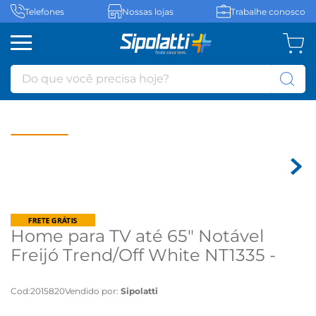
Telefones
Nossas lojas
Trabalhe conosco
Do que você precisa hoje?
Home para TV até 65" Notável
Freijó Trend/Off White NT1335 -
Freijó Trend/Off white
Cod
:
2015820
Vendido por:
Sipolatti