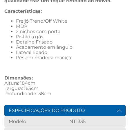
qualidade traz um toque refinado ao móvel.
Características:
Freijó Trend/Off White
MDP
2 nichos com porta
Pistão a gás
Detalhe Frisado
Acabamento em ângulo
Lateral ripado
Pés em madeira maciça
Dimensões: 
Altura: 184cm
Largura: 163cm
Profundidade: 38cm
ESPECIFICAÇÕES DO PRODUTO
Modelo
NT1335