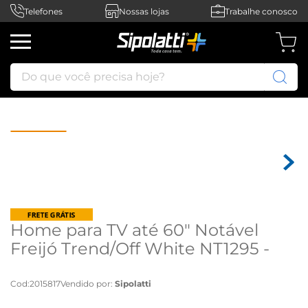
Telefones
Nossas lojas
Trabalhe conosco
Do que você precisa hoje?
Home para TV até 60" Notável
Freijó Trend/Off White NT1295 -
Freijó Trend/Off White
Cod
:
2015817
Vendido por:
Sipolatti