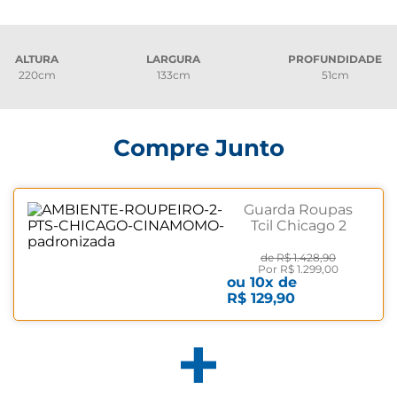
ALTURA
LARGURA
PROFUNDIDADE
220cm
133cm
51cm
Compre Junto
Guarda Roupas
Tcil Chicago 2
Portas 6 Gavetas
Cinamomo
de
R$ 1.428,90
Por
R$ 1.299,00
ou
10
x de
R$ 129,90