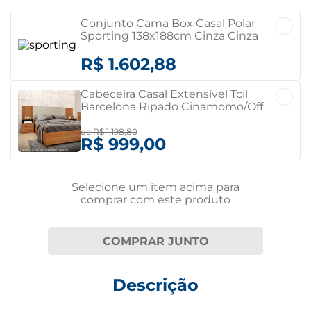
Conjunto Cama Box Casal Polar
Sporting 138x188cm Cinza Cinza
R$ 1.602,88
Cabeceira Casal Extensível Tcil
Barcelona Ripado Cinamomo/Off
White Cinamomo/Off White
de
R$ 1.198,80
R$ 999,00
Selecione um item
acima
para
comprar com este produto
COMPRAR JUNTO
Descrição