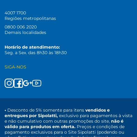
4007 1700
Regiões metropolitanas
0800 006 2020
Demais localidades
Horário de atendimento:
Seg. a Sex. das 8h30 às 18h30
SIGA-NOS
•
Desconto de 5% somente para itens
vendidos e
entregues por Sipolatti,
exclusivo para pagamentos à vista
e não cumulativo com outras promoções do site,
não é
válido para produtos em oferta.
Preços e condições de
pagamento exclusivos para o Site Sipolatti (podendo ou