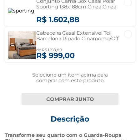
Conjunto Cama Box Casal Polar
Sporting 138x188cm Cinza Cinza
R$ 1.602,88
Cabeceira Casal Extensível Tcil
Barcelona Ripado Cinamomo/Off
White Cinamomo/Off White
de
R$ 1.198,80
R$ 999,00
Selecione um item
acima
para
comprar com este produto
COMPRAR JUNTO
Descrição
Transforme seu quarto com o Guarda-Roupa 