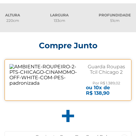
ALTURA
LARGURA
PROFUNDIDADE
220cm
133cm
51cm
Compre Junto
Guarda Roupas
Tcil Chicago 2
Portas 6
Gavetas
Por
R$ 1.389,02
ou
10
x de
Cinamomo/Off
R$ 138,90
White