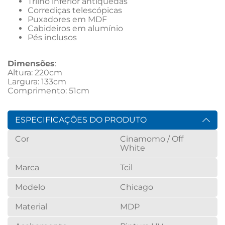
Trilho inferior antiquedas
Corrediças telescópicas
Puxadores em MDF
Cabideiros em alumínio
Pés inclusos
Dimensões
:
Altura: 220cm
Largura: 133cm
Comprimento: 51cm
ESPECIFICAÇÕES DO PRODUTO
Cor
Cinamomo / Off
White
Marca
Tcil
Modelo
Chicago
Material
MDP