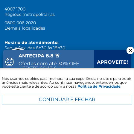
4007 1700
Regiões metropolitanas
0800 006 2020
Demais localidades
Horário de atendimento:
Seg. a Sex. das 8h30 às 18h30
ANTECIPA 8.8 🚨
🤑
APROVEITE!
SIGA-NOS
Ofertas com até 30% OFF
+ FRETE GRÁTIS
Fale com um
Nós usamos cookies para melhorar a sua experiência no site e para exibir
15
06
22
Vai acabar em:
especialista
anúncios mais relevantes. Ao continuar navegando, entendemos que
você está ciente e de acordo com a nossa
Política de Privacidade
.
CONTINUAR E FECHAR
•
Desconto de 5% somente para itens
vendidos e
entregues por Sipolatti,
exclusivo para pagamentos à vista
e não cumulativo com outras promoções do site,
não é
válido para produtos em oferta.
Preços e condições de
pagamento exclusivos para o Site Sipolatti (podendo ou
não refletirem os valores da rede de lojas físicas), com