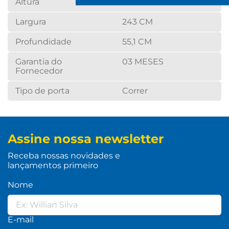
Altura
240 CM
Largura
243 CM
Profundidade
55,1 CM
Garantia do
03 MESES
Fornecedor
Tipo de porta
Correr
Assine nossa newsletter
Receba nossas novidades e
lançamentos primeiro
Nome
E-mail