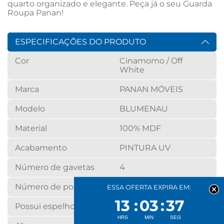
quarto organizado e elegante. Peça já o seu Guarda 
Roupa Panan!
ESPECIFICAÇÕES DO PRODUTO
Cor
Cinamomo / Off
White
Marca
PANAN MÓVEIS
Modelo
BLUMENAU
Material
100% MDF
Acabamento
PINTURA UV
Número de gavetas
4
Número de portas
2
ESSA OFERTA EXPIRA EM:
13
03
37
Possui espelho
SIM