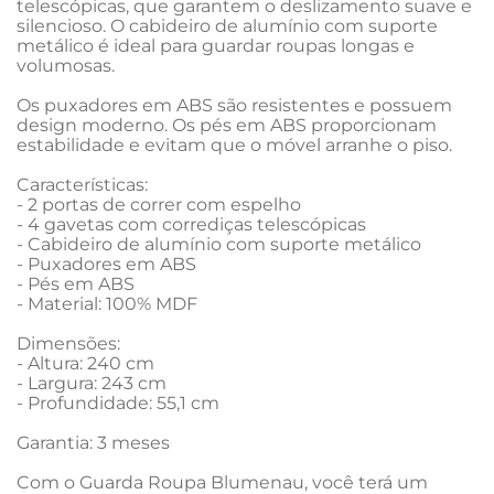
telescópicas, que garantem o deslizamento suave e 
silencioso. O cabideiro de alumínio com suporte 
metálico é ideal para guardar roupas longas e 
volumosas.

Os puxadores em ABS são resistentes e possuem 
design moderno. Os pés em ABS proporcionam 
estabilidade e evitam que o móvel arranhe o piso.

Características:

- 2 portas de correr com espelho

- 4 gavetas com corrediças telescópicas

- Cabideiro de alumínio com suporte metálico

- Puxadores em ABS

- Pés em ABS

- Material: 100% MDF

Dimensões:

- Altura: 240 cm

- Largura: 243 cm

- Profundidade: 55,1 cm

Garantia: 3 meses

Com o Guarda Roupa Blumenau, você terá um 