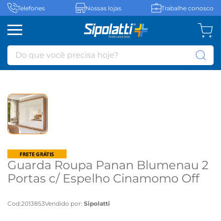
Telefones
Nossas lojas
Trabalhe conosco
Do que você precisa hoje?
Guarda Roupa Panan Blumenau 2
Portas c/ Espelho Cinamomo Off
White - Cinamomo/Off White
Cod
:
2013853
Vendido por:
Sipolatti