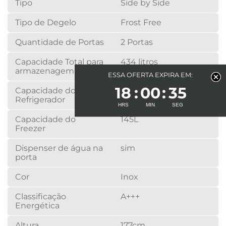
Tipo
Side by Side
Tipo de Degelo
Frost Free
Quantidade de Portas
2 Portas
Capacidade Total para
434 litros
armazenagem
ESSA OFERTA EXPIRA EM:
18
00
35
Capacidade do
289L
Refrigerador
Capacidade do
145L
Freezer
Dispenser de água na
sim
porta
Cor
Inox
Classificação
A+++
Energética
Altura
177cm