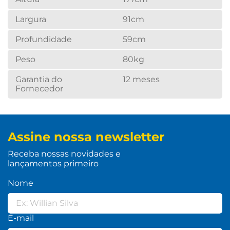
Largura
91cm
Profundidade
59cm
Peso
80kg
Garantia do
12 meses
Fornecedor
Assine nossa newsletter
Receba nossas novidades e
lançamentos primeiro
Nome
E-mail