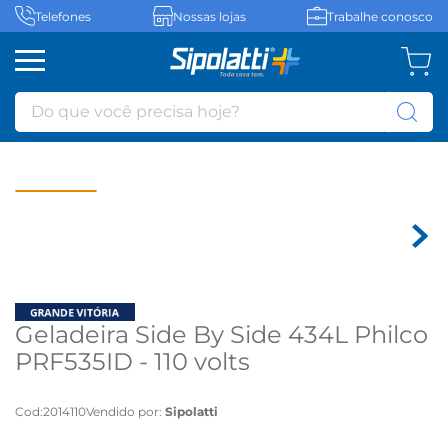
Telefones
Nossas lojas
Trabalhe conosco
Do que você precisa hoje?
Geladeira Side By Side 434L Philco
PRF535ID - 110 volts
Cod
:
2014110
Vendido por:
Sipolatti