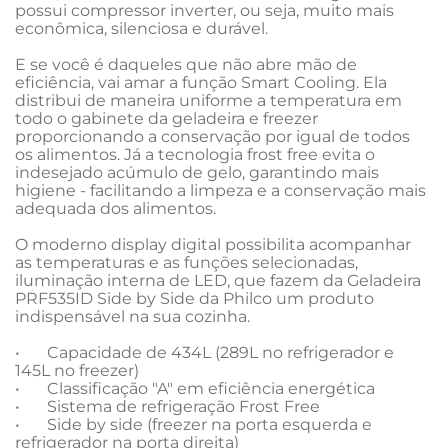
possui compressor inverter, ou seja, muito mais 
econômica, silenciosa e durável.

E se você é daqueles que não abre mão de 
eficiência, vai amar a função Smart Cooling. Ela 
distribui de maneira uniforme a temperatura em 
todo o gabinete da geladeira e freezer 
proporcionando a conservação por igual de todos 
os alimentos. Já a tecnologia frost free evita o 
indesejado acúmulo de gelo, garantindo mais 
higiene - facilitando a limpeza e a conservação mais 
adequada dos alimentos. 

O moderno display digital possibilita acompanhar 
as temperaturas e as funções selecionadas, 
iluminação interna de LED, que fazem da Geladeira 
PRF535ID Side by Side da Philco um produto 
indispensável na sua cozinha.

•	Capacidade de 434L (289L no refrigerador e 
145L no freezer)

•	Classificação "A" em eficiência energética

•	Sistema de refrigeração Frost Free

•	Side by side (freezer na porta esquerda e 
refrigerador na porta direita)
