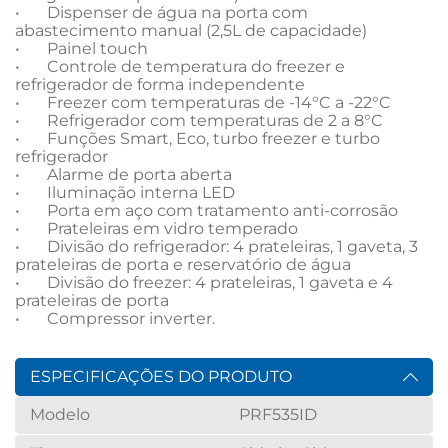
•	Dispenser de água na porta com 
abastecimento manual (2,5L de capacidade)

•	Painel touch 

•	Controle de temperatura do freezer e 
refrigerador de forma independente

•	Freezer com temperaturas de -14°C a -22°C

•	Refrigerador com temperaturas de 2 a 8°C

•	Funções Smart, Eco, turbo freezer e turbo 
refrigerador

•	Alarme de porta aberta

•	Iluminação interna LED

•	Porta em aço com tratamento anti-corrosão

•	Prateleiras em vidro temperado

•	Divisão do refrigerador: 4 prateleiras, 1 gaveta, 3 
prateleiras de porta e reservatório de água

•	Divisão do freezer: 4 prateleiras, 1 gaveta e 4 
prateleiras de porta

•	Compressor inverter.
ESPECIFICAÇÕES DO PRODUTO
Modelo
PRF535ID