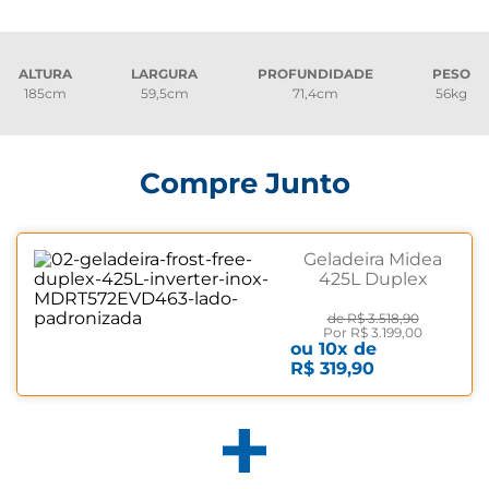
ALTURA
LARGURA
PROFUNDIDADE
PESO
185cm
59,5cm
71,4cm
56kg
Compre Junto
Geladeira Midea
425L Duplex
Frost Free
Inverter Inox
de
R$ 3.518,90
Por
R$ 3.199,00
MDRT572EVD463
ou
10
x de
Bivolt
R$ 319,90