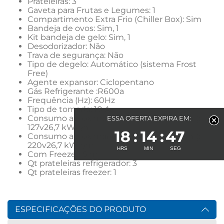
Prateleiras: 3
Gaveta para Frutas e Legumes: 1
Compartimento Extra Frio (Chiller Box): Sim
Bandeja de ovos: Sim, 1
Kit bandeja de gelo: Sim, 1
Desodorizador: Não
Trava de segurança: Não
Tipo de degelo: Automático (sistema Frost 
Free)
Agente expansor: Ciclopentano
Gás Refrigerante :R600a
Frequência (Hz): 60Hz
Tipo de tomada: 10 A
Consumo aproximado de energia (kWh/m): 
ESSA OFERTA EXPIRA EM:
127v26,7 kWh/m
18
14
47
Consumo aproximado de energia (kWh/m): 
220v26,7 kWh/m
Com Freezer: Sim
Qt prateleiras refrigerador: 3
Qt prateleiras freezer: 1
ESPECIFICAÇÕES DO PRODUTO