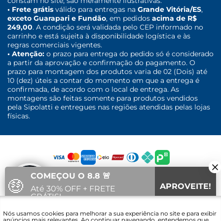
constam no site, são meramente ilustrativas.
• Frete grátis
válido para entregas na
Grande Vitória/ES
,
exceto Guarapari e Fundão
, em pedidos
acima de R$
249,00
. A condição será validada pelo CEP informado no
carrinho e está sujeita à disponibilidade logística e às
regras comerciais vigentes.
• Atenção:
o prazo para entrega do pedido só é considerado
a partir da aprovação e confirmação do pagamento. O
prazo para montagem dos produtos varia de 02 (Dois) até
10 (dez) úteis a contar do momento em que a entrega é
confirmada, de acordo com o local de entrega. As
montagens são feitas somente para produtos vendidos
pela Sipolatti e entregues nas regiões atendidas pelas lojas
físicas.
COMEÇOU O 8.8 🚨
🤑
APROVEITE!
Até 30% OFF + FRETE
GRÁTIS!
Fale com um
Nós usamos cookies para melhorar a sua experiência no site e para exibir
21
13
53
Vai acabar em:
especialista
anúncios mais relevantes. Ao continuar navegando, entendemos que