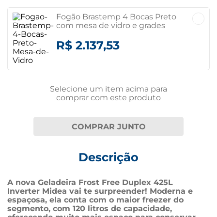
Fogão Brastemp 4 Bocas Preto
com mesa de vidro e grades
duplas de ferro fundido -
BFO4VAE- BIVOLT Bivolt
R$ 2.137,53
Selecione um item
acima
para
comprar com este produto
COMPRAR JUNTO
Descrição
A nova Geladeira Frost Free Duplex 425L 
Inverter Midea vai te surpreender! Moderna e 
espaçosa, ela conta com o maior freezer do 
segmento, com 120 litros de capacidade, 