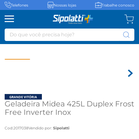
Telefones
Nossas lojas
Trabalhe conosco
Do que você precisa hoje?
Geladeira Midea 425L Duplex Frost
Free Inverter Inox
MDRT572EVD463 - Bivolt
Cod
:
2017038
Vendido por:
Sipolatti