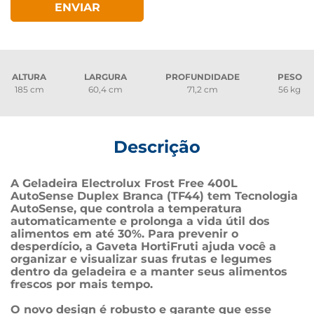
ENVIAR
ALTURA
LARGURA
PROFUNDIDADE
PESO
185 cm
60,4 cm
71,2 cm
56 kg
Descrição
A Geladeira Electrolux Frost Free 400L 
AutoSense Duplex Branca (TF44) tem Tecnologia 
AutoSense, que controla a temperatura 
automaticamente e prolonga a vida útil dos 
alimentos em até 30%. Para prevenir o 
desperdício, a Gaveta HortiFruti ajuda você a 
organizar e visualizar suas frutas e legumes 
dentro da geladeira e a manter seus alimentos 
frescos por mais tempo. 
O novo design é robusto e garante que esse 