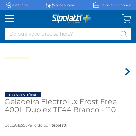
Telefones
Nossas lojas
Trabalhe conosco
Do que você precisa hoje?
Geladeira Electrolux Frost Free
400L Duplex TF44 Branco - 110
volts
Cod
:
2016558
Vendido por:
Sipolatti