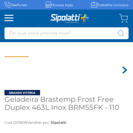
Telefones
Nossas lojas
Trabalhe conosco
Do que você precisa hoje?
Geladeira Brastemp Frost Free
Duplex 463L Inox BRM55FK - 110
volts
Cod
:
2015838
Vendido por:
Sipolatti