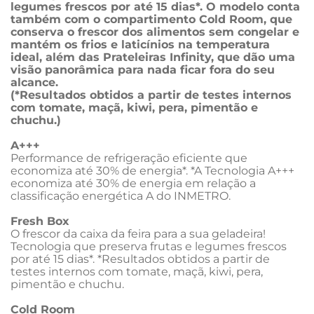
legumes frescos por até 15 dias*. O modelo conta 
também com o compartimento Cold Room, que 
conserva o frescor dos alimentos sem congelar e 
mantém os frios e laticínios na temperatura 
ideal, além das Prateleiras Infinity, que dão uma 
visão panorâmica para nada ficar fora do seu 
alcance. 
(*Resultados obtidos a partir de testes internos 
com tomate, maçã, kiwi, pera, pimentão e 
chuchu.)
A+++
Performance de refrigeração eficiente que 
economiza até 30% de energia*. *A Tecnologia A+++ 
economiza até 30% de energia em relação a 
classificação energética A do INMETRO.
Fresh Box
O frescor da caixa da feira para a sua geladeira! 
Tecnologia que preserva frutas e legumes frescos 
por até 15 dias*. *Resultados obtidos a partir de 
testes internos com tomate, maçã, kiwi, pera, 
pimentão e chuchu.
Cold Room