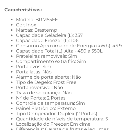
Características:
Modelo: BRM55FE
Cor: Inox
Marcas: Brastemp
Capacidade Geladeira (L): 357
Capacidade Freezer (L): 106
Consumo Aproximado de Energia (kWh): 45.9
Capacidade Total (L): Alta - 450 a 550L
Prateleiras removíveis: Sim
Compartimento extra frio: Sim
Porta ovos: Sim
Porta latas: Não
Alarme de porta aberta: Não
Tipo de Degelo: Frost Free
Porta reversível: Não
Trava de segurança: Não
Nº de Portas: 2 Portas
Controle de temperatura: Sim
Painel Eletrônico: Externo
Tipo Refrigerador: Duplex (2 Portas)
Quantidade de níveis de temperatura: 5
Localização do Freezer: Em cima
Diferenciais: Gaveta de frutas e legumes, 