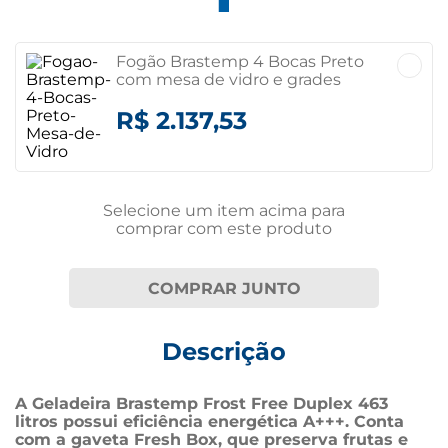
Fogão Brastemp 4 Bocas Preto
com mesa de vidro e grades
duplas de ferro fundido -
BFO4VAE- BIVOLT Bivolt
R$ 2.137,53
Selecione um item
acima
para
comprar com este produto
COMPRAR JUNTO
Descrição
A Geladeira Brastemp Frost Free Duplex 463 
litros possui eficiência energética A+++. Conta 
com a gaveta Fresh Box, que preserva frutas e 