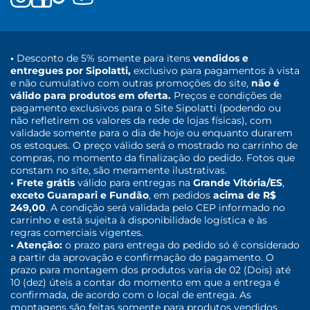
•
Desconto de 5% somente para itens
vendidos e
entregues por Sipolatti,
exclusivo para pagamentos à vista
e não cumulativo com outras promoções do site,
não é
válido para produtos em oferta.
Preços e condições de
pagamento exclusivos para o Site Sipolatti (podendo ou
não refletirem os valores da rede de lojas físicas), com
validade somente para o dia de hoje ou enquanto durarem
os estoques. O preço válido será o mostrado no carrinho de
compras, no momento da finalização do pedido. Fotos que
constam no site, são meramente ilustrativas.
• Frete grátis
válido para entregas na
Grande Vitória/ES
,
exceto Guarapari e Fundão
, em pedidos
acima de R$
249,00
. A condição será validada pelo CEP informado no
carrinho e está sujeita à disponibilidade logística e às
regras comerciais vigentes.
• Atenção:
o prazo para entrega do pedido só é considerado
a partir da aprovação e confirmação do pagamento. O
prazo para montagem dos produtos varia de 02 (Dois) até
10 (dez) úteis a contar do momento em que a entrega é
confirmada, de acordo com o local de entrega. As
montagens são feitas somente para produtos vendidos