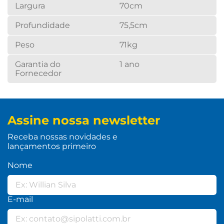
Largura
70cm
Profundidade
75,5cm
Peso
71kg
Garantia do
1 ano
Fornecedor
Assine nossa newsletter
Receba nossas novidades e
lançamentos primeiro
Nome
E-mail