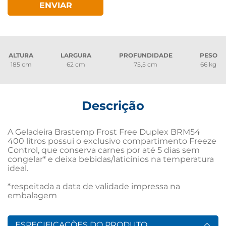
ENVIAR
ALTURA
LARGURA
PROFUNDIDADE
PESO
185 cm
62 cm
75,5 cm
66 kg
Descrição
A Geladeira Brastemp Frost Free Duplex BRM54 
400 litros possui o exclusivo compartimento Freeze 
Control, que conserva carnes por até 5 dias sem 
congelar* e deixa bebidas/laticínios na temperatura 
ideal. 

*respeitada a data de validade impressa na 
embalagem
ESPECIFICAÇÕES DO PRODUTO