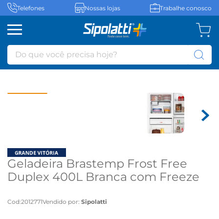
Telefones
Nossas lojas
Trabalhe conosco
Do que você precisa hoje?
Geladeira Brastemp Frost Free
Duplex 400L Branca com Freeze
Control BRM54JB - 110 volts
Cod
:
2012771
Vendido por:
Sipolatti