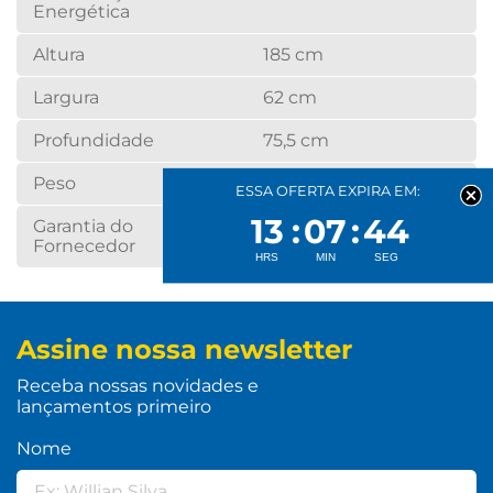
Energética
Altura
185 cm
Largura
62 cm
Profundidade
75,5 cm
Peso
66 kg
ESSA OFERTA EXPIRA EM:
13
07
44
Garantia do
12 meses
Fornecedor
Assine nossa newsletter
Receba nossas novidades e
lançamentos primeiro
Nome