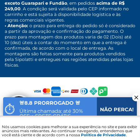
exceto Guarapari e Fundão
, em pedidos
acima de R$
249,00
. A condição será validada pelo CEP informado no
carrinho e está sujeita à disponibilidade logística e às
regras comerciais vigentes.
• Atenção:
o prazo para entrega do pedido só é considerado
a partir da aprovação e confirmação do pagamento. O
prazo para montagem dos produtos varia de 02 (Dois) até
10 (dez) úteis a contar do momento em que a entrega é
confirmada, de acordo com o local de entrega. As
montagens são feitas somente para produtos vendidos
pela Sipolatti e entregues nas regiões atendidas pelas lojas
físicas.
🚨8.8 PRORROGADO 🚨
⏱
NÃO PERCA!
Última chamada: até 30%
OFF + FRETE GRÁTIS
Fale com um
Nós usamos cookies para melhorar a sua experiência no site e para exibir
88
06
30
Vai acabar em:
especialista
anúncios mais relevantes. Ao continuar navegando, entendemos que
você está ciente e de acordo com a nossa
Política de Privacidade
.
Sipolatti. © 2016 - 2021 - CNPJ: 30.689.848/0001-30 - Lojas Sipolatti