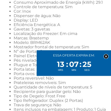
Consumo Aproximado de Energia (kWh): 29.1
Controle de temperatura: Sim
Cor: Inox
Dispenser de água: Não
Display: LED
Eficiência Energética: A
Gavetas: 3 gavetas
Localização do Freezer: Em cima
Marcas: Brastemp
Modelo: BRM62AK 
Mostrador frontal de temperatura: Sim
Nº de Portas: 2
ESSA OFERTA EXPIRA EM:
Painel Eletrônico: Externo
Pés niveladores: Sim
13
07
25
Plugue e Tomada: 10 A
Porta latas: Não
Porta ovos: Sim
Porta reversível: Não
Prateleiras removíveis: Sim
Quantidade de níveis de temperatura: 5
Recipiente para guardar gelo: Não
Tipo de Degelo: Frost Free
Tipo Refrigerador: Duplex (2 Portas)
Trava de segurança: Não
Itens inclusos na embalagem: 1 Produto; 1 Guia 