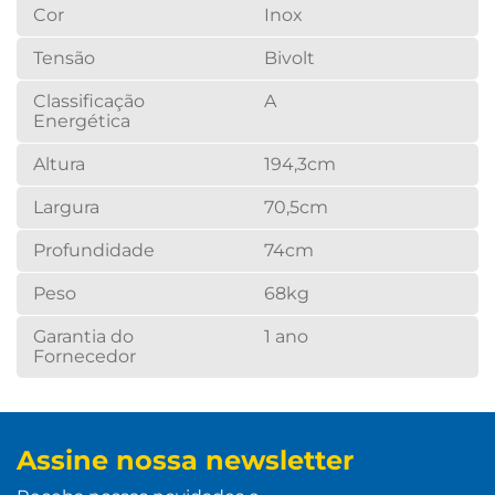
Cor
Inox
Tensão
Bivolt
Classificação
A
Energética
Altura
194,3cm
Largura
70,5cm
Profundidade
74cm
Peso
68kg
Garantia do
1 ano
Fornecedor
Assine nossa newsletter