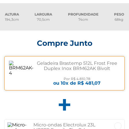
ALTURA
LARGURA
PROFUNDIDADE
PESO
194,3cm
70,5cm
74cm
68kg
Compre Junto
Geladeira Brastemp 512L Frost Free
Duplex Inox BRM62AK Bivolt
Por
R$ 4.810,78
ou
10
x de
R$ 481,07
Micro-ondas Electrolux 23L