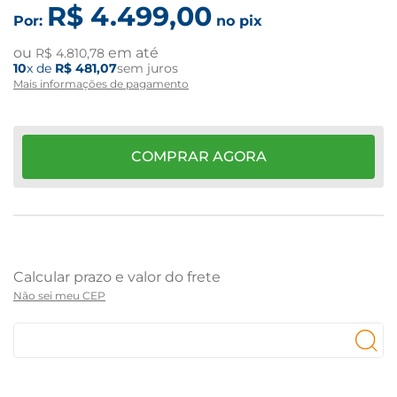
R$
4
.
499
,
00
Por:
no pix
ou
em até
R$
4
.
810
,
78
10
x de
R$
481
,
07
sem juros
Mais informações de pagamento
COMPRAR AGORA
Não sei meu CEP