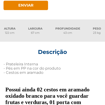
ENVIAR
ALTURA
LARGURA
PROFUNDIDADE
PESO
122 cm
67 cm
43 cm
23 kg
Descrição
- Prateleira Interna

- Pés em PP na cor do produto

- Cestos em aramado