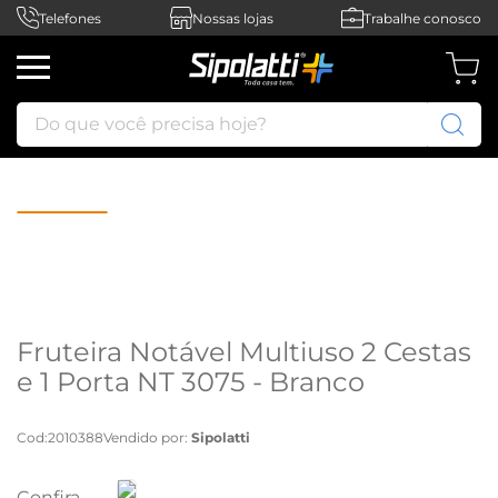
Telefones
Nossas lojas
Trabalhe conosco
Do que você precisa hoje?
Fruteira Notável Multiuso 2 Cestas
e 1 Porta NT 3075 - Branco
Cod
:
2010388
Vendido por:
Sipolatti