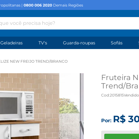
opolitanas |
0800 006 2020
Demais Regiões
e você precisa hoje?
Geladeiras
TV's
Guarda-roupas
Sofás
ELIZE NEW FREIJO TREND/BRANCO
Fruteira N
Trend/Bra
Cod
:
2015815
Vendido
R$
3
Por: