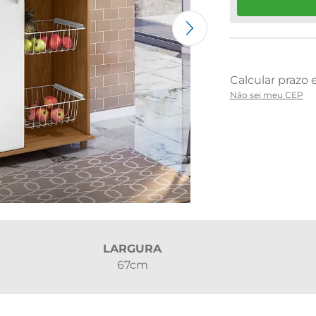
Não sei meu CEP
LARGURA
67cm