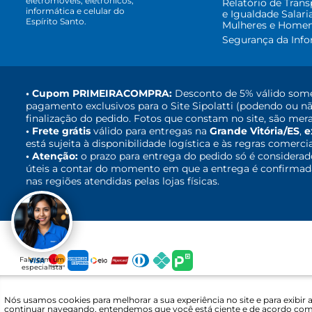
eletromóveis, eletrônicos,
Relatório de Trans
informática e celular do
e Igualdade Salari
Espírito Santo.
Mulheres e Home
Segurança da Inf
• Cupom PRIMEIRACOMPRA:
Desconto de 5% válido some
pagamento exclusivos para o Site Sipolatti (podendo ou nã
finalização do pedido. Fotos que constam no site, são mera
• Frete grátis
válido para entregas na
Grande Vitória/ES
,
e
está sujeita à disponibilidade logística e às regras comerci
• Atenção:
o prazo para entrega do pedido só é considerad
úteis a contar do momento em que a entrega é confirmada,
nas regiões atendidas pelas lojas físicas.
Fale com um
especialista
Nós usamos cookies para melhorar a sua experiência no site e para exibir 
Sipolatti. © 2016 - 2025 - CNPJ: 30.689.848/0051-08 - L
continuar navegando, entendemos que você está ciente e de acordo co