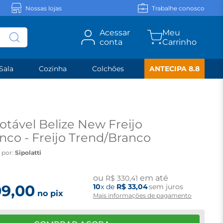
Nossas lojas
Trabalhe conosco
Acessar
conta
Sala
Cozinha
Colchões
ANTECIPA 8.8
otável Belize New Freijo
nco - Freijo Trend/Branco
 por:
Sipolatti
ou
em até
R$
330
,
41
09
,
00
10
x de
R$
33
,
04
sem juros
no pix
Mais informações de pagamento