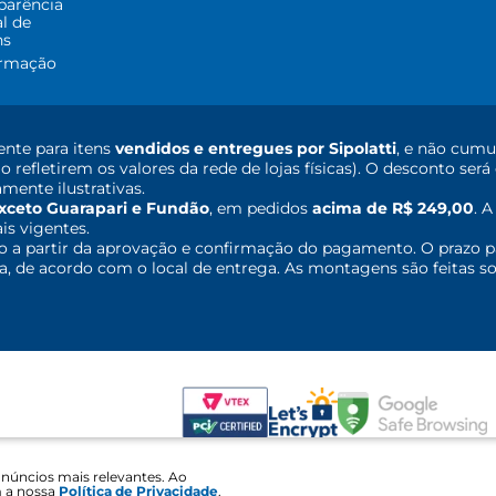
parência
al de
ns
ormação
nte para itens
vendidos e entregues por Sipolatti
, e não cumu
o refletirem os valores da rede de lojas físicas). O desconto s
mente ilustrativas.
xceto Guarapari e Fundão
, em pedidos
acima de R$ 249,00
. 
ais vigentes.
o a partir da aprovação e confirmação do pagamento. O prazo p
 de acordo com o local de entrega. As montagens são feitas so
anúncios mais relevantes. Ao
ojas Sipolatti Comércio e Serviços LTDA Avenida Alcacibas Furtado - Canaã 
m a nossa
Política de Privacidade
.