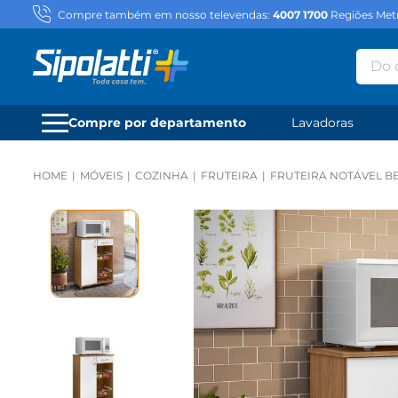
Compre também em nosso televendas:
4007 1700
Regiões Metr
Do qu
Compre por departamento
Lavadoras
MÓVEIS
COZINHA
FRUTEIRA
FRUTEIRA NOTÁVEL B