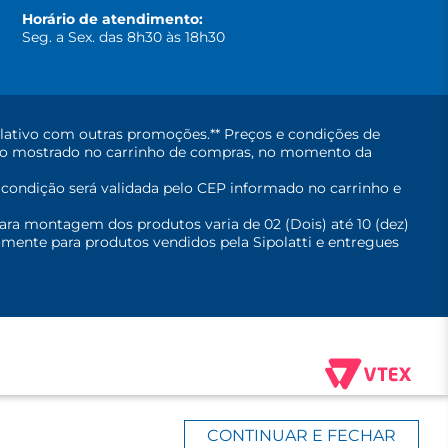
Horário de atendimento:
Seg. a Sex. das 8h30 às 18h30
lativo com outras promoções.** Preços e condições de
erá o mostrado no carrinho de compras, no momento da
A condição será validada pelo CEP informado no carrinho e
ara montagem dos produtos varia de 02 (Dois) até 10 (dez)
mente para produtos vendidos pela Sipolatti e entregues
CONTINUAR E FECHAR
- Viana/ES. CEP: 29135-008 Todos os direitos reservados.