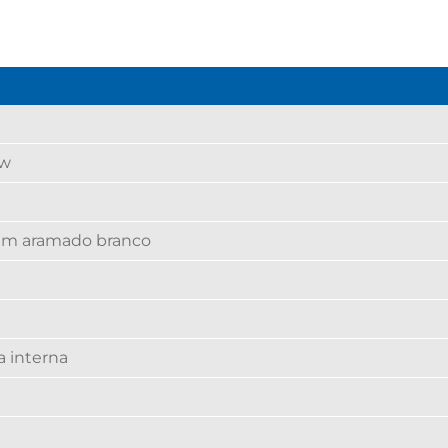
ew
 em aramado branco
ra interna