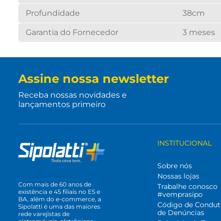
Profundidade
38cm
Garantia do Fornecedor
3 meses
Assine nossa newsletter
Receba nossas novidades e
lançamentos primeiro
INSTITUCIONAL
Sobre nós
Nossas lojas
Com mais de 60 anos de
Trabalhe conosco
existência e 45 filiais no ES e
#vemprasipo
BA, além do e-commerce, a
Código de Condut
Sipolatti é uma das maiores
de Denúncias
rede varejistas de