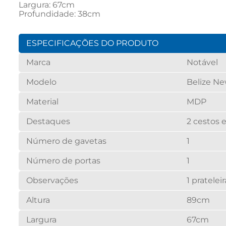
Largura: 67cm
Profundidade: 38cm
ESPECIFICAÇÕES DO PRODUTO
Marca
Notável
Modelo
Belize N
Material
MDP
Destaques
2 cestos
Número de gavetas
1
Número de portas
1
Observações
1 pratelei
Altura
89cm
Largura
67cm