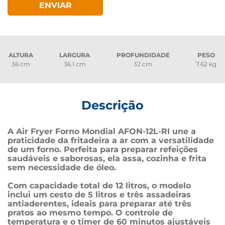
ENVIAR
ALTURA
LARGURA
PROFUNDIDADE
PESO
36 cm
36.1 cm
32 cm
7.62 kg
Descrição
A Air Fryer Forno Mondial AFON-12L-RI une a 
praticidade da fritadeira a ar com a versatilidade 
de um forno. Perfeita para preparar refeições 
saudáveis e saborosas, ela assa, cozinha e frita 
sem necessidade de óleo.
Com capacidade total de 12 litros, o modelo 
inclui um cesto de 5 litros e três assadeiras 
antiaderentes, ideais para preparar até três 
pratos ao mesmo tempo. O controle de 
temperatura e o timer de 60 minutos ajustáveis 