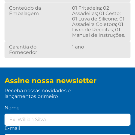
Conteúdo da
01 Fritadeira; 02
Embalagem
Assadeiras; 01 Cesto;
01 Luva de Silicone; 01
Assadeira Coletora; 01
Livro de Receitas; 01
Manual de Instruções.
Garantia do
1 ano
Fornecedor
Assine nossa newsletter
Receba nossas novidades e
lançamentos primeiro
Nome
E-mail