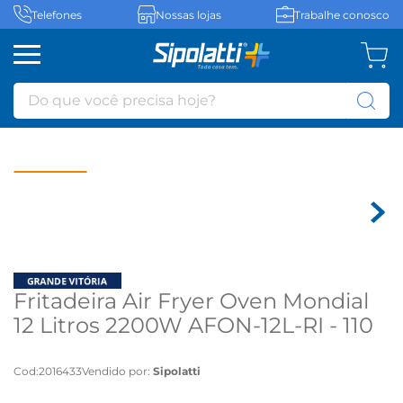
Telefones
Nossas lojas
Trabalhe conosco
Do que você precisa hoje?
Fritadeira Air Fryer Oven Mondial
12 Litros 2200W AFON-12L-RI - 110
volts
Cod
:
2016433
Vendido por:
Sipolatti