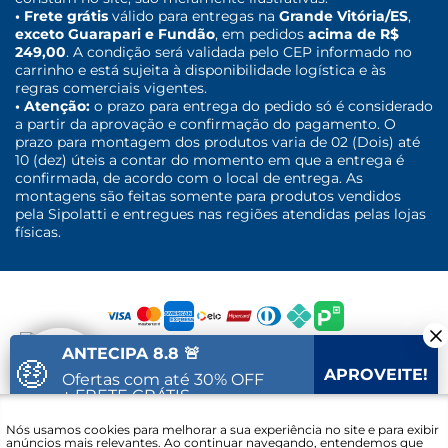
• Frete grátis
válido para entregas na
Grande Vitória/ES
,
exceto Guarapari e Fundão
, em pedidos
acima de R$
249,00
. A condição será validada pelo CEP informado no
carrinho e está sujeita à disponibilidade logística e às
regras comerciais vigentes.
• Atenção:
o prazo para entrega do pedido só é considerado
a partir da aprovação e confirmação do pagamento. O
prazo para montagem dos produtos varia de 02 (Dois) até
10 (dez) úteis a contar do momento em que a entrega é
confirmada, de acordo com o local de entrega. As
montagens são feitas somente para produtos vendidos
pela Sipolatti e entregues nas regiões atendidas pelas lojas
físicas.
ANTECIPA 8.8 🚨
🤑
APROVEITE!
Ofertas com até 30% OFF
+ FRETE GRÁTIS
Fale com um
Nós usamos cookies para melhorar a sua experiência no site e para exibir
25
39
21
Vai acabar em:
especialista
anúncios mais relevantes. Ao continuar navegando, entendemos que