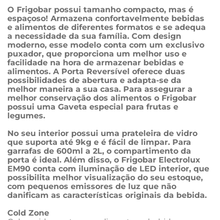
O Frigobar possui tamanho compacto, mas é 
espaçoso! Armazena confortavelmente bebidas 
e alimentos de diferentes formatos e se adequa 
a necessidade da sua família. Com design 
moderno, esse modelo conta com um exclusivo 
puxador, que proporciona um melhor uso e 
facilidade na hora de armazenar bebidas e 
alimentos. A Porta Reversível oferece duas 
possibilidades de abertura e adapta-se da 
melhor maneira a sua casa. Para assegurar a 
melhor conservação dos alimentos o Frigobar 
possui uma Gaveta especial para frutas e 
legumes. 
No seu interior possui uma prateleira de vidro 
que suporta até 9kg e é fácil de limpar. Para 
garrafas de 600ml a 2L, o compartimento da 
porta é ideal. Além disso, o Frigobar Electrolux 
EM90 conta com iluminação de LED interior, que 
possibilita melhor visualização do seu estoque, 
com pequenos emissores de luz que não 
danificam as características originais da bebida.
Cold Zone