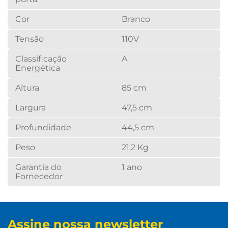
Cor
Branco
Tensão
110V
Classificação
A
Energética
Altura
85 cm
Largura
47,5 cm
Profundidade
44,5 cm
Peso
21,2 Kg
Garantia do
1 ano
Fornecedor
Assine nossa newsletter