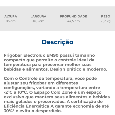
ALTURA
LARGURA
PROFUNDIDADE
PESO
85 cm
47,5 cm
44,5 cm
21,2 kg
Descrição
Frigobar Electrolux EM90 possui tamanho 
compacto que permite o controle ideal da 
temperatura para preservar melhor suas 
bebidas e alimentos. Design prático e moderno.
Com o Controle de temperatura, você pode 
ajustar seu frigobar em diferentes 
configurações, variando a temperatura entre 
-2ºC a 10ºC. O Espaço Cold Zone é um espaço 
exclusivo que mantem seus alimentos e bebidas 
mais gelados e preservados. A certificação de 
Eficiência Energética A garante economia de até 
30%² e evita o desperdício.