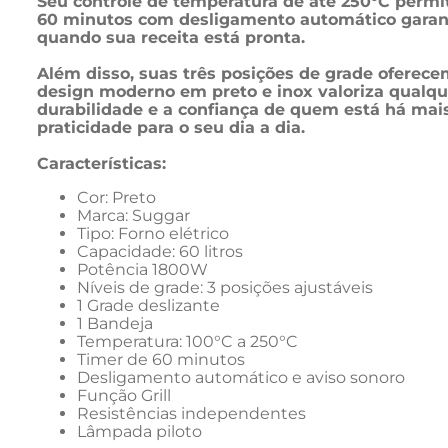
Seu controle de temperatura de até 250°C permit
60 minutos com desligamento automático garante 
quando sua receita está pronta. 
Além disso, suas três posições de grade oferecem
design moderno em preto e inox valoriza qualque
durabilidade e a confiança de quem está há mais 
praticidade para o seu dia a dia.
Características: 
Cor: Preto
Marca: Suggar 
Tipo: Forno elétrico
Capacidade: 60 litros
Potência 1800W
Níveis de grade: 3 posições ajustáveis
1 Grade deslizante
1 Bandeja
Temperatura: 100°C a 250°C
Timer de 60 minutos
Desligamento automático e aviso sonoro
Função Grill
Resistências independentes
Lâmpada piloto