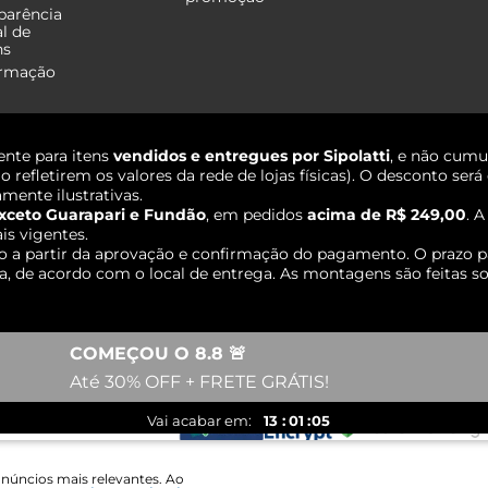
parência
al de
ns
ormação
nte para itens
vendidos e entregues por Sipolatti
, e não cumu
o refletirem os valores da rede de lojas físicas). O desconto s
mente ilustrativas.
xceto Guarapari e Fundão
, em pedidos
acima de R$ 249,00
. 
ais vigentes.
o a partir da aprovação e confirmação do pagamento. O prazo p
 de acordo com o local de entrega. As montagens são feitas so
COMEÇOU O 8.8 🚨
Até 30% OFF + FRETE GRÁTIS!
13
01
05
Vai acabar em:
anúncios mais relevantes. Ao