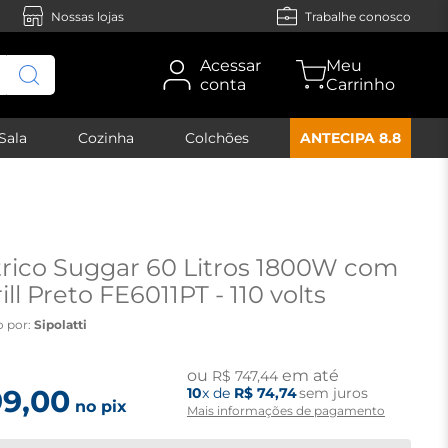
Nossas lojas
Trabalhe conosco
Acessar
conta
Sala
Cozinha
Colchões
ANTECIPA 8.8
trico Suggar 60 Litros 1800W com
ll Preto FE6011PT - 110 volts
o por:
Sipolatti
ou
em até
R$
747
,
44
99
,
00
10
x de
R$
74
,
74
sem juros
no pix
Mais informações de pagamento