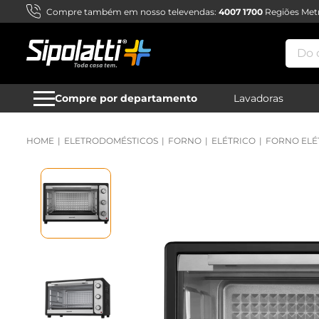
Compre também em nosso televendas:
4007 1700
Regiões Metr
Do qu
Compre por departamento
Lavadoras
ELETRODOMÉSTICOS
FORNO
ELÉTRICO
FORNO ELÉT