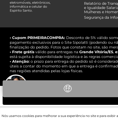
eletromóveis, eletrônicos,
Relatório de Trans
informática e celular do
e Igualdade Salari
Espírito Santo.
Mulheres e Home
Segurança da Inf
• Cupom PRIMEIRACOMPRA:
Desconto de 5% válido some
pagamento exclusivos para o Site Sipolatti (podendo ou nã
finalização do pedido. Fotos que constam no site, são mera
• Frete grátis
válido para entregas na
Grande Vitória/ES
,
e
está sujeita à disponibilidade logística e às regras comerci
• Atenção:
o prazo para entrega do pedido só é considerad
úteis a contar do momento em que a entrega é confirmada,
nas regiões atendidas pelas lojas físicas.
🤑
Fale com um
especialista
Nós usamos cookies para melhorar a sua experiência no site e para exibir 