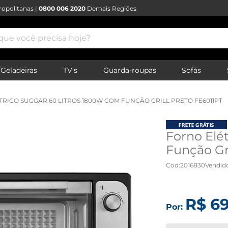
opolitanas |
0800 006 2020
Demais Regiões
e você precisa hoje?
Geladeiras
TV's
Guarda-roupas
Sofás
RICO SUGGAR 60 LITROS 1800W COM FUNÇÃO GRILL PRETO FE6011PT
Forno Elé
Função Gri
Cod
:
2016830
Vendid
R$
6
Por: