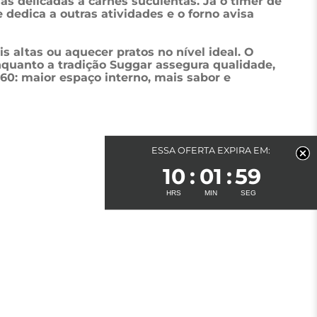
s delicadas a carnes suculentas. Já o timer de 
edica a outras atividades e o forno avisa 
s altas ou aquecer pratos no nível ideal. O 
nquanto a tradição Suggar assegura qualidade, 
60: maior espaço interno, mais sabor e 
ESSA OFERTA EXPIRA EM:
10
01
59