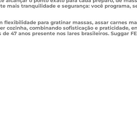
e alcançar o ponto exato para cada preparo, de massa
mais tranquilidade e segurança: você programa, se d
 flexibilidade para gratinar massas, assar carnes mai
r cozinha, combinando sofisticação e praticidade, e
de 47 anos presente nos lares brasileiros. Suggar FE