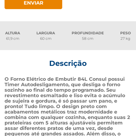
ENVIAR
ALTURA
LARGURA
PROFUNDIDADE
PESO
61,9 cm
60 cm
58 cm
27 kg
Descrição
O Forno Elétrico de Embutir 84L Consul possui 
Timer Autodesligamento, que desliga o forno 
sozinho ao final do tempo programado. Seu 
revestimento esmaltado e liso evita o acúmulo 
de sujeira e gordura, é só passar um pano, e 
pronto! Tudo limpo. O design preto com 
acabamentos metálicos traz modernidade e 
combina com qualquer cozinha, enquanto suas 2 
prateleiras com 5 alturas ajustáveis permitem 
assar diferentes pratos de uma vez, desde 
pequenos até grandes assados. Além disso, o 