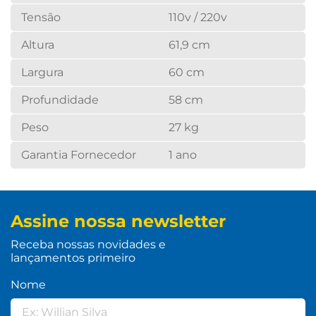
Tensão
110v / 220v
Altura
61,9 cm
Largura
60 cm
Profundidade
58 cm
Peso
27 kg
Garantia Fornecedor
1 ano
Assine nossa newsletter
Receba nossas novidades e
lançamentos primeiro
Nome