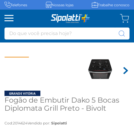
Telefones
Nossas lojas
Trabalhe conosco
Do que você precisa hoje?
Fogão de Embutir Dako 5 Bocas
Diplomata Grill Preto - Bivolt
Cod
:
2014624
Vendido por:
Sipolatti