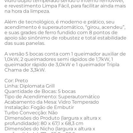
vidro duplo temperado sendo o interno removível, 
e revestimento Limpa Fácil, para facilitar ainda mais 
na hora da limpeza.

Além de tecnológico, é moderno e prático, seu 
acendimento é superautomático, “girou, acendeu”, 
e suas grades de ferro fundido com 8 pontos de 
apoio são sinônimo de robustez e total estabilidade 
das suas panelas.

A versão 5 bocas conta com 1 queimador auxiliar de 
1,0kW, 2 queimadores semi rápidos de 1,7kW, 1 
queimador rápido de 3,0kW e 1 queimador Tripla 
Chama de 3,3kW.

Cor: Preto

Linha: Diplomata Grill

Quantidade de Bocas: 5 bocas

Tipo de Acendimento: Superautomático

Acabamento da Mesa: Vidro Temperado

Instalação: Fogão de Embutir

Turbo Convecção: Não

Dimensões do Produto (largura x altura x 
profundidade): 80 x 67,1 x 68,3 cm

Dimensões do Nicho (largura x altura x 