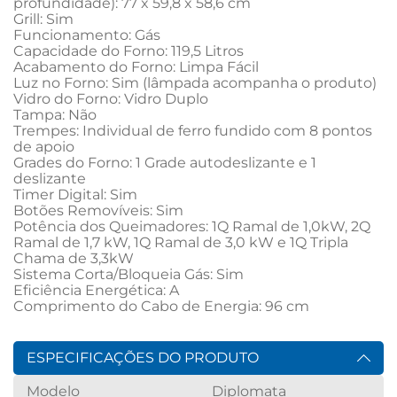
profundidade): 77 x 59,8 x 58,6 cm

Grill: Sim

Funcionamento: Gás

Capacidade do Forno: 119,5 Litros

Acabamento do Forno: Limpa Fácil

Luz no Forno: Sim (lâmpada acompanha o produto)

Vidro do Forno: Vidro Duplo

Tampa: Não

Trempes: Individual de ferro fundido com 8 pontos 
de apoio

Grades do Forno: 1 Grade autodeslizante e 1 
deslizante

Timer Digital: Sim

Botões Removíveis: Sim

Potência dos Queimadores: 1Q Ramal de 1,0kW, 2Q 
Ramal de 1,7 kW, 1Q Ramal de 3,0 kW e 1Q Tripla 
Chama de 3,3kW

Sistema Corta/Bloqueia Gás: Sim

Eficiência Energética: A

Comprimento do Cabo de Energia: 96 cm
ESPECIFICAÇÕES DO PRODUTO
Modelo
Diplomata