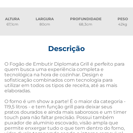
ALTURA
LARGURA
PROFUNDIDADE
PESO
67,1cm
80cm
68,3cm
42kg
Descrição
O Fogão de Embutir Diplomata Grill é perfeito para 
quem busca uma experiência completa e 
tecnológica na hora de cozinhar. Design e 
sofisticação combinados com tecnologia para 
utilizar em todos os tipos de receita, até as mais 
elaboradas.

O forno é um show a parte! É o maior da categoria - 
119,5 litros - e tem função grill para deixar seus 
pratos dourados e ainda mais saborosos e um timer 
touch para não faltar precisão. Possui também 
puxador de alumínio escovado, visão ampla que 
permite enxergar tudo o que tem dentro do forno, 