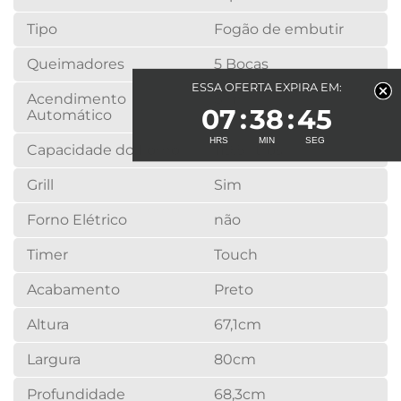
Tipo
Fogão de embutir
Queimadores
5 Bocas
ESSA OFERTA EXPIRA EM:
Acendimento
Sim
07
38
45
Automático
Capacidade do Forno
119,5 litros
Grill
Sim
Forno Elétrico
não
Timer
Touch
Acabamento
Preto
Altura
67,1cm
Largura
80cm
Profundidade
68,3cm