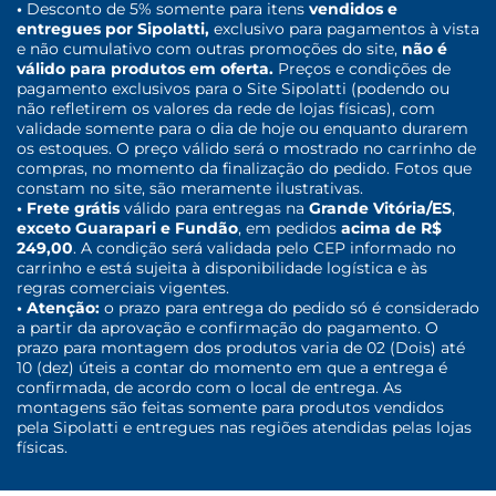
•
Desconto de 5% somente para itens
vendidos e
entregues por Sipolatti,
exclusivo para pagamentos à vista
e não cumulativo com outras promoções do site,
não é
válido para produtos em oferta.
Preços e condições de
pagamento exclusivos para o Site Sipolatti (podendo ou
não refletirem os valores da rede de lojas físicas), com
validade somente para o dia de hoje ou enquanto durarem
os estoques. O preço válido será o mostrado no carrinho de
compras, no momento da finalização do pedido. Fotos que
constam no site, são meramente ilustrativas.
• Frete grátis
válido para entregas na
Grande Vitória/ES
,
exceto Guarapari e Fundão
, em pedidos
acima de R$
249,00
. A condição será validada pelo CEP informado no
carrinho e está sujeita à disponibilidade logística e às
regras comerciais vigentes.
• Atenção:
o prazo para entrega do pedido só é considerado
a partir da aprovação e confirmação do pagamento. O
prazo para montagem dos produtos varia de 02 (Dois) até
10 (dez) úteis a contar do momento em que a entrega é
confirmada, de acordo com o local de entrega. As
montagens são feitas somente para produtos vendidos
pela Sipolatti e entregues nas regiões atendidas pelas lojas
físicas.