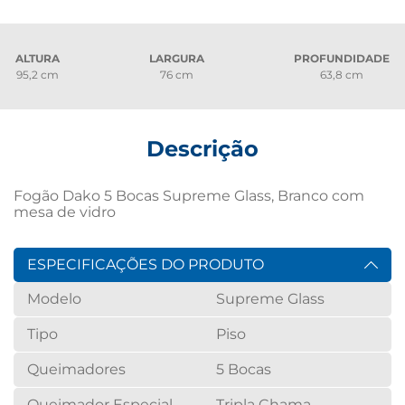
ALTURA
LARGURA
PROFUNDIDADE
95,2 cm
76 cm
63,8 cm
Descrição
Fogão Dako 5 Bocas Supreme Glass, Branco com 
mesa de vidro
ESPECIFICAÇÕES DO PRODUTO
Modelo
Supreme Glass
Tipo
Piso
Queimadores
5 Bocas
Queimador Especial
Tripla Chama