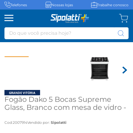
Telefones
Nossas lojas
Trabalhe conosco
Do que você precisa hoje?
Fogão Dako 5 Bocas Supreme
Glass, Branco com mesa de vidro -
Bivolt
Cod
:
2007914
Vendido por:
Sipolatti