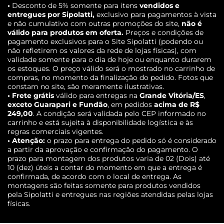
•
Desconto de 5% somente para itens
vendidos e
entregues por Sipolatti,
exclusivo para pagamentos à vista
e não cumulativo com outras promoções do site,
não é
válido para produtos em oferta.
Preços e condições de
pagamento exclusivos para o Site Sipolatti (podendo ou
não refletirem os valores da rede de lojas físicas), com
validade somente para o dia de hoje ou enquanto durarem
os estoques. O preço válido será o mostrado no carrinho de
compras, no momento da finalização do pedido. Fotos que
constam no site, são meramente ilustrativas.
• Frete grátis
válido para entregas na
Grande Vitória/ES
,
exceto Guarapari e Fundão
, em pedidos
acima de R$
249,00
. A condição será validada pelo CEP informado no
carrinho e está sujeita à disponibilidade logística e às
regras comerciais vigentes.
• Atenção:
o prazo para entrega do pedido só é considerado
a partir da aprovação e confirmação do pagamento. O
prazo para montagem dos produtos varia de 02 (Dois) até
10 (dez) úteis a contar do momento em que a entrega é
confirmada, de acordo com o local de entrega. As
montagens são feitas somente para produtos vendidos
pela Sipolatti e entregues nas regiões atendidas pelas lojas
físicas.