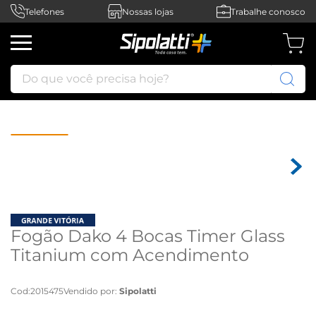
Telefones
Nossas lojas
Trabalhe conosco
Do que você precisa hoje?
Fogão Dako 4 Bocas Timer Glass
Titanium com Acendimento
automático - Bivolt
Cod
:
2015475
Vendido por:
Sipolatti