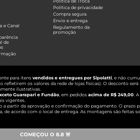
Política de Troca
Politica de privacidade
Compra segura
Envio e entrega
a e Canal
Regulamento da
promoção
parência
al de
ns
ormação
nte para itens
vendidos e entregues por Sipolatti
, e não cumu
o refletirem os valores da rede de lojas físicas). O desconto s
mente ilustrativas.
xceto Guarapari e Fundão
, em pedidos
acima de R$ 249,00
. 
ais vigentes.
o a partir da aprovação e confirmação do pagamento. O prazo p
 de acordo com o local de entrega. As montagens são feitas so
COMEÇOU O 8.8 🚨