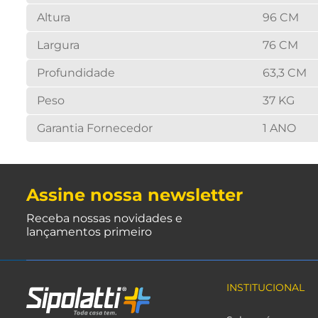
Altura
96 CM
Largura
76 CM
Profundidade
63,3 CM
Peso
37 KG
Garantia Fornecedor
1 ANO
Assine nossa newsletter
Receba nossas novidades e
lançamentos primeiro
INSTITUCIONAL