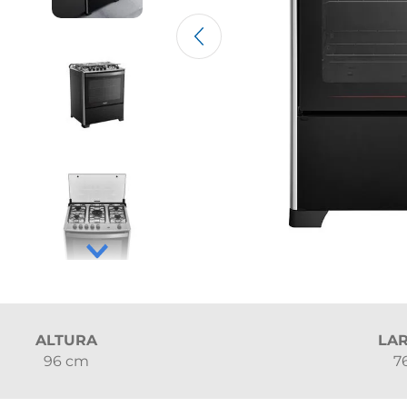
ALTURA
LA
96 cm
7