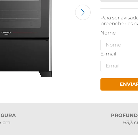
Para ser avisad
preencher os c
ENVIA
RGURA
PROFUND
6 cm
63,3 