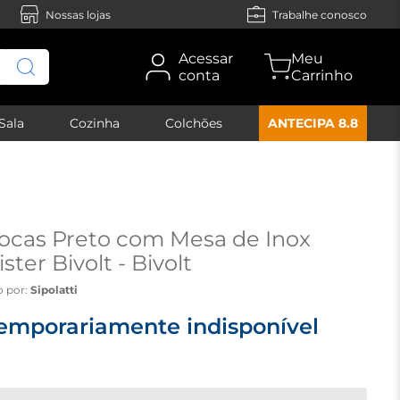
Nossas lojas
Trabalhe conosco
Acessar
conta
Sala
Cozinha
Colchões
ANTECIPA 8.8
ocas Preto com Mesa de Inox
ter Bivolt - Bivolt
o por:
Sipolatti
emporariamente indisponível