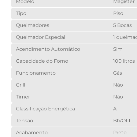
Modelo
Magister
Tipo
Piso
Queimadores
5 Bocas
Queimador Especial
1 queimad
Acendimento Automático
Sim
Capacidade do Forno
100 litros
Funcionamento
Gás
Grill
Não
Timer
Não
Classificação Energética
A
Tensão
BIVOLT
Acabamento
Preto