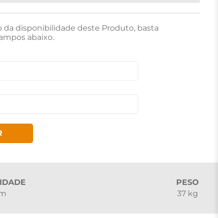
o da disponibilidade deste Produto, basta
ampos abaixo.
R
IDADE
PESO
cm
37 kg