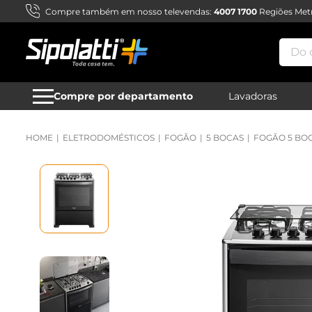
Compre também em nosso televendas:
4007 1700
Regiões Metr
Do qu
Compre por departamento
Lavadoras
ELETRODOMÉSTICOS
FOGÃO
5 BOCAS
FOGÃO 5 BOC