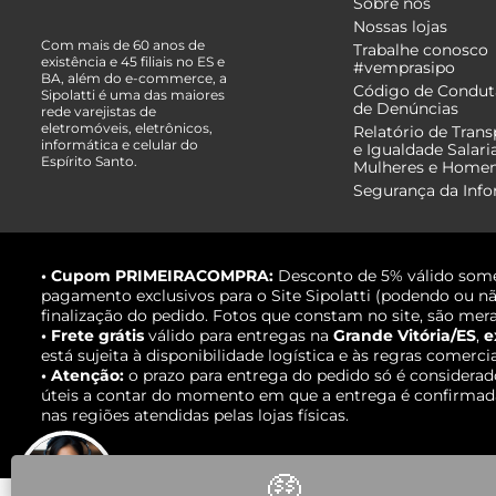
Sobre nós
Nossas lojas
Com mais de 60 anos de
Trabalhe conosco
existência e 45 filiais no ES e
#vemprasipo
BA, além do e-commerce, a
Código de Condut
Sipolatti é uma das maiores
de Denúncias
rede varejistas de
eletromóveis, eletrônicos,
Relatório de Trans
informática e celular do
e Igualdade Salari
Espírito Santo.
Mulheres e Home
Segurança da Inf
• Cupom PRIMEIRACOMPRA:
Desconto de 5% válido some
pagamento exclusivos para o Site Sipolatti (podendo ou nã
finalização do pedido. Fotos que constam no site, são mera
• Frete grátis
válido para entregas na
Grande Vitória/ES
,
e
está sujeita à disponibilidade logística e às regras comerci
• Atenção:
o prazo para entrega do pedido só é considerad
úteis a contar do momento em que a entrega é confirmada,
nas regiões atendidas pelas lojas físicas.
🤑