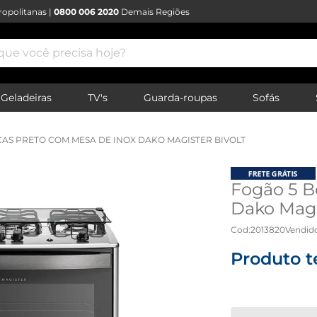
opolitanas |
0800 006 2020
Demais Regiões
e você precisa hoje?
Geladeiras
TV's
Guarda-roupas
Sofás
AS PRETO COM MESA DE INOX DAKO MAGISTER BIVOLT
Fogão 5 B
Dako Magis
Cod
:
2013820
Vendid
Produto t