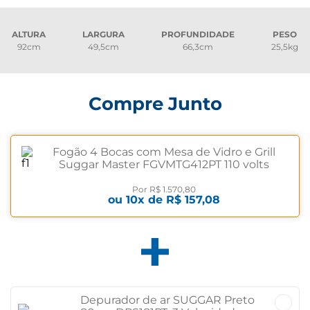
ALTURA
LARGURA
PROFUNDIDADE
PESO
92cm
49,5cm
66,3cm
25,5kg
Compre Junto
Fogão 4 Bocas com Mesa de Vidro e Grill
Suggar Master FGVMTG412PT 110 volts
Por
R$ 1.570,80
ou
10
x de
R$ 157,08
Depurador de ar SUGGAR Preto