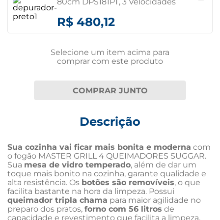
80cm DPS181PT, 3 Velocidades
com Dupla Filtragem 220 volts
R$ 480,12
Selecione um item
acima
para
comprar com este produto
COMPRAR JUNTO
Descrição
Sua cozinha vai ficar mais bonita e moderna
 com 
o fogão MASTER GRILL 4 QUEIMADORES SUGGAR. 
Sua 
mesa de vidro temperado
, além de dar um 
toque mais bonito na cozinha, garante qualidade e 
alta resistência. Os 
botões são removíveis
, o que 
facilita bastante na hora da limpeza. Possui 
queimador tripla chama
 para maior agilidade no 
preparo dos pratos, 
forno com 56 litros
 de 
capacidade e revestimento que facilita a limpeza. 