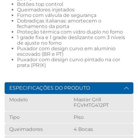
Botões top control
Queimadores injetados
Forno com válvula de segurança
Dobradiças italianas: amortecem o 
fechamento da porta
Proteção térmica com vidro duplo no forno
1 grade fixa e 1 grade deslizante com 3 níveis 
de ajuste no forno
Puxador com design curvo em alumínio 
escovado (BR e PT)
Puxador com design curvo pintado na cor 
prata (PRIX)
ESPECIFICAÇÕES DO PRODUTO
Modelo
Master Grill
FGVMTG412PT
Tipo
Piso
Queimadores
4 Bocas