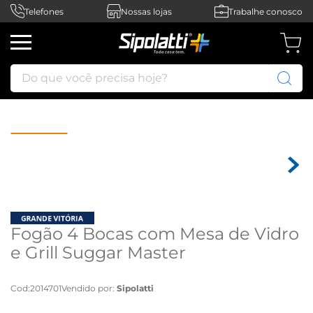
Telefones
Nossas lojas
Trabalhe conosco
Do que você precisa hoje?
Fogão 4 Bocas com Mesa de Vidro
e Grill Suggar Master
FGVMTG412PT - 110 volts
Cod
:
2014701
Vendido por:
Sipolatti