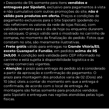
•
Desconto de 5% somente para itens
vendidos e
entregues por Sipolatti,
exclusivo para pagamentos à vista
e não cumulativo com outras promoções do site,
não é
válido para produtos em oferta.
Preços e condições de
pagamento exclusivos para o Site Sipolatti (podendo ou
não refletirem os valores da rede de lojas físicas), com
validade somente para o dia de hoje ou enquanto durarem
os estoques. O preço válido será o mostrado no carrinho de
compras, no momento da finalização do pedido. Fotos que
constam no site, são meramente ilustrativas.
• Frete grátis
válido para entregas na
Grande Vitória/ES
,
exceto Guarapari e Fundão
, em pedidos
acima de R$
249,00
. A condição será validada pelo CEP informado no
carrinho e está sujeita à disponibilidade logística e às
regras comerciais vigentes.
• Atenção:
o prazo para entrega do pedido só é considerado
a partir da aprovação e confirmação do pagamento. O
prazo para montagem dos produtos varia de 02 (Dois) até
10 (dez) úteis a contar do momento em que a entrega é
confirmada, de acordo com o local de entrega. As
montagens são feitas somente para produtos vendidos
pela Sipolatti e entregues nas regiões atendidas pelas lojas
físicas.