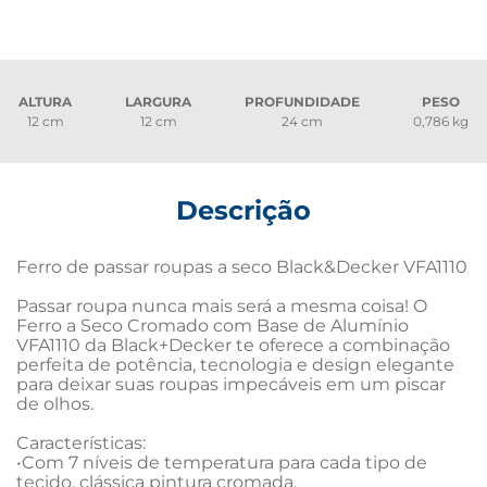
ALTURA
LARGURA
PROFUNDIDADE
PESO
12 cm
12 cm
24 cm
0,786 kg
Descrição
Ferro de passar roupas a seco Black&Decker VFA1110

Passar roupa nunca mais será a mesma coisa! O 
Ferro a Seco Cromado com Base de Alumínio 
VFA1110 da Black+Decker te oferece a combinação 
perfeita de potência, tecnologia e design elegante 
para deixar suas roupas impecáveis em um piscar 
de olhos.

Características:

•Com 7 níveis de temperatura para cada tipo de 
tecido, clássica pintura cromada.
