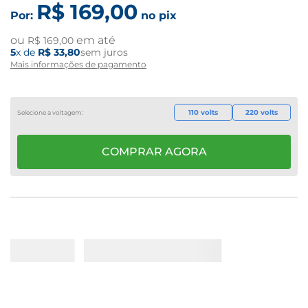
R$
169
,
00
Por:
no pix
ou
em até
R$
169
,
00
5
x de
R$
33
,
80
sem juros
Mais informações de pagamento
110 volts
220 volts
COMPRAR AGORA