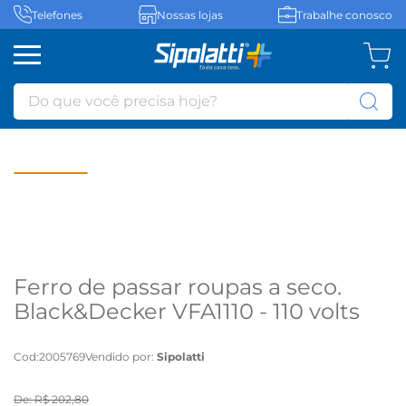
Telefones
Nossas lojas
Trabalhe conosco
Do que você precisa hoje?
Ferro de passar roupas a seco.
Black&Decker VFA1110 - 110 volts
Cod
:
2005769
Vendido por:
Sipolatti
De:
R$
202
,
80