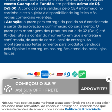
exceto Guarapari e Fundão
, em pedidos
acima de R$
249,00
. A condição será validada pelo CEP informado no
carrinho e está sujeita à disponibilidade logística e às
regras comerciais vigentes.
• Atenção:
o prazo para entrega do pedido só é considerado
a partir da aprovação e confirmação do pagamento. O
prazo para montagem dos produtos varia de 02 (Dois) até
10 (dez) úteis a contar do momento em que a entrega é
confirmada, de acordo com o local de entrega. As
montagens são feitas somente para produtos vendidos
pela Sipolatti e entregues nas regiões atendidas pelas lojas
físicas.
COMEÇOU O 8.8 🚨
🤑
APROVEITE!
Até 30% OFF + FRETE
GRÁTIS!
Fale com um
Nós usamos cookies para melhorar a sua experiência no site e para exibir
09
44
51
Vai acabar em:
especialista
anúncios mais relevantes. Ao continuar navegando, entendemos que
você está ciente e de acordo com a nossa
Política de Privacidade
.
Sipolatti. © 2016 - 2021 - CNPJ: 30.689.848/0001-30 - Lojas Sipolatti