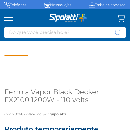
Telefones
Nossas lojas
Trabalhe conosco
Do que você precisa hoje?
Ferro a Vapor Black Decker
FX2100 1200W - 110 volts
Cod
:
2009827
Vendido por:
Sipolatti
Produto temporariamente