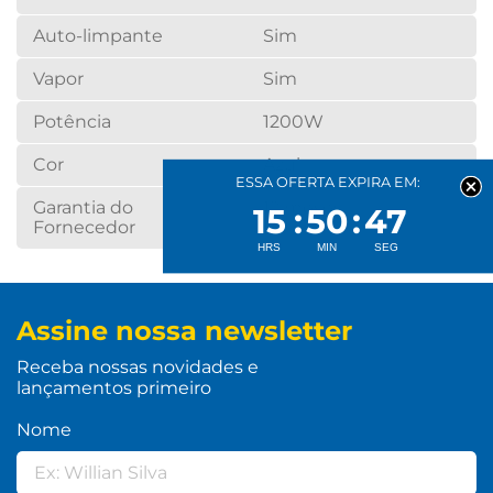
Auto-limpante
Sim
Vapor
Sim
Potência
1200W
Cor
Azul
ESSA OFERTA EXPIRA EM:
Garantia do
12 meses
15
50
46
Fornecedor
Assine nossa newsletter
Receba nossas novidades e
lançamentos primeiro
Nome