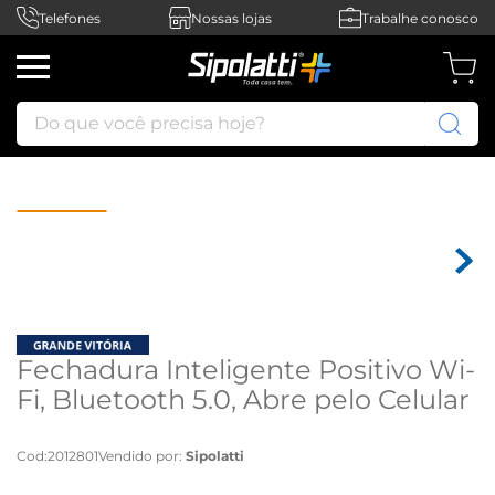
Telefones
Nossas lojas
Trabalhe conosco
Do que você precisa hoje?
Fechadura Inteligente Positivo Wi-
Fi, Bluetooth 5.0, Abre pelo Celular
- Prata metálico
Cod
:
2012801
Vendido por:
Sipolatti