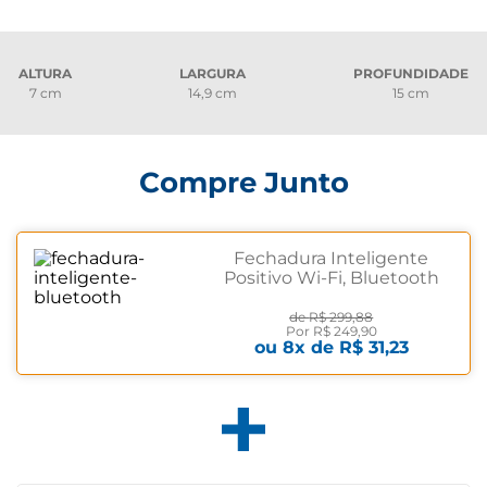
ALTURA
LARGURA
PROFUNDIDADE
7 cm
14,9 cm
15 cm
Compre Junto
Fechadura Inteligente
Positivo Wi-Fi, Bluetooth
5.0, Abre pelo Celular Prata
metálico
de
R$ 299,88
Por
R$ 249,90
ou
8
x de
R$ 31,23